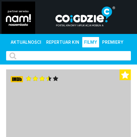
AKTUALNOŚCI
REPERTUAR KIN
FILMY
PREMIERY