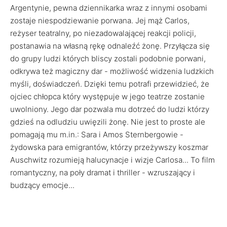
Argentynie, pewna dziennikarka wraz z innymi osobami
zostaje niespodziewanie porwana. Jej mąż Carlos,
reżyser teatralny, po niezadowalającej reakcji policji,
postanawia na własną rękę odnaleźć żonę. Przyłącza się
do grupy ludzi których bliscy zostali podobnie porwani,
odkrywa też magiczny dar - możliwość widzenia ludzkich
myśli, doświadczeń. Dzięki temu potrafi przewidzieć, że
ojciec chłopca który występuje w jego teatrze zostanie
uwolniony. Jego dar pozwala mu dotrzeć do ludzi którzy
gdzieś na odludziu uwięzili żonę. Nie jest to proste ale
pomagają mu m.in.: Sara i Amos Sternbergowie -
żydowska para emigrantów, którzy przeżywszy koszmar
Auschwitz rozumieją halucynacje i wizje Carlosa... To film
romantyczny, na poły dramat i thriller - wzruszający i
budzący emocje...