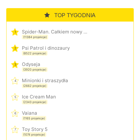
TOP TYGODNIA
Spider-Man. Całkiem nowy dzień
1
(11384 projekcje)
Psi Patrol i dinozaury
2
(8522 projekcje)
Odyseja
3
(3920 projekcje)
Minionki i straszydła
4
(2662 projekcje)
Ice Cream Man
5
(2343 projekcje)
Vaiana
6
(1165 projekcje)
Toy Story 5
7
(1074 projekcje)