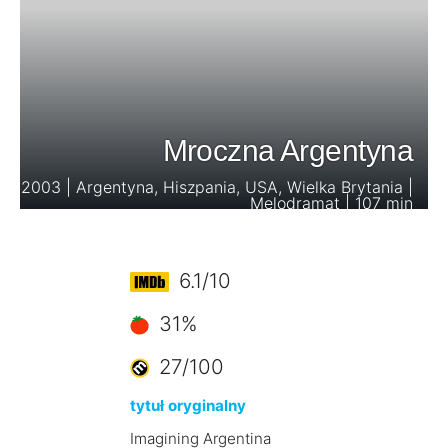
Mroczna Argentyna
2003 | Argentyna, Hiszpania, USA, Wielka Brytania |
Melodramat | 107 min
6.1/10
31%
27/100
tytuł oryginalny
Imagining Argentina