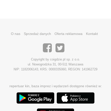
O nas
Sprzedaż danych
Oferta reklamowa
Kontakt
Copyright by coigdzie.pl sp. z o.o.
ul. Nowogrodzka 31, 00-511 Warszawa
NIP: 1182006143, KRS: 0000335060, REGON: 141962729
repertuar kin, baza imprez i wydarzeń dostępne również w: