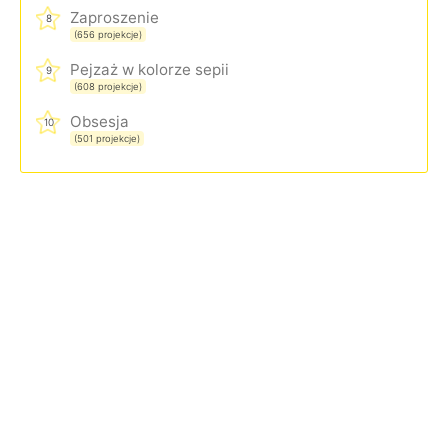
Zaproszenie
8
(656 projekcje)
Pejzaż w kolorze sepii
9
(608 projekcje)
Obsesja
10
(501 projekcje)