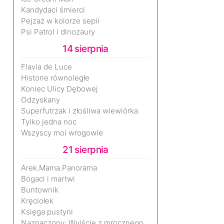
Kandydaci śmierci
Pejzaż w kolorze sepii
Psi Patrol i dinozaury
14 sierpnia
Flavia de Luce
Historie równoległe
Koniec Ulicy Dębowej
Odzyskany
Superfutrzak i złośliwa wiewiórka
Tylko jedna noc
Wszyscy moi wrogowie
21 sierpnia
Arek.Mama.Panorama
Bogaci i martwi
Buntownik
Kręciołek
Księga pustyni
Naznaczony: Wyjście z mrocznego wymiaru