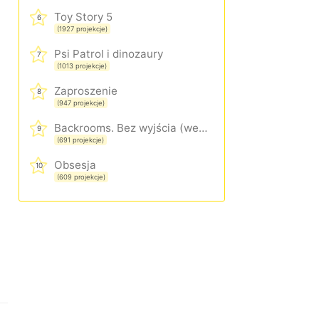
Toy Story 5
6
(1927 projekcje)
Psi Patrol i dinozaury
7
(1013 projekcje)
Zaproszenie
8
(947 projekcje)
Backrooms. Bez wyjścia (wersja rozszerzona)
9
(691 projekcje)
Obsesja
10
(609 projekcje)