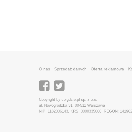
O nas
Sprzedaż danych
Oferta reklamowa
K
Copyright by coigdzie.pl sp. z o.o.
ul. Nowogrodzka 31, 00-511 Warszawa
NIP: 1182006143, KRS: 0000335060, REGON: 14196