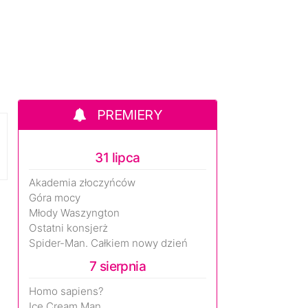
PREMIERY
31 lipca
Akademia złoczyńców
Góra mocy
Młody Waszyngton
Ostatni konsjerż
Spider-Man. Całkiem nowy dzień
7 sierpnia
Homo sapiens?
Ice Cream Man