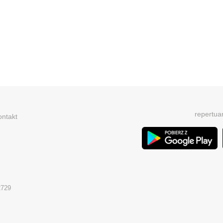
repertua
ontakt
2729