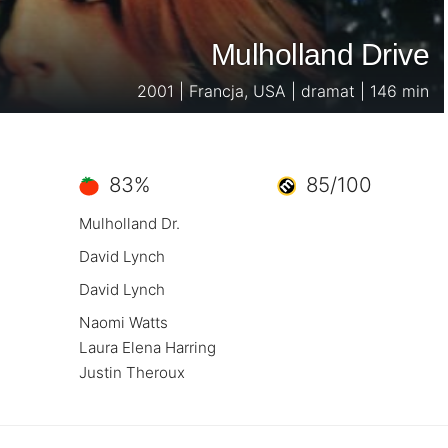
Mulholland Drive
2001 | Francja, USA | dramat | 146 min
83%
85/100
Mulholland Dr.
David Lynch
David Lynch
Naomi Watts
Laura Elena Harring
Justin Theroux