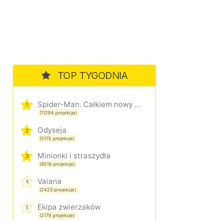
TOP TYGODNIA
Spider-Man. Całkiem nowy dzień
1
(11294 projekcje)
Odyseja
2
(5175 projekcje)
Minionki i straszydła
3
(4016 projekcje)
Vaiana
4
(2423 projekcje)
Ekipa zwierzaków
5
(2179 projekcje)