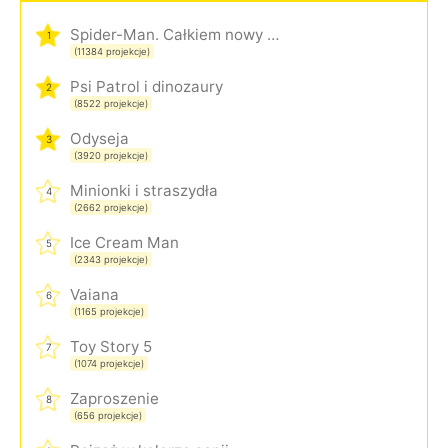
Spider-Man. Całkiem nowy dzień
1
(11384 projekcje)
Psi Patrol i dinozaury
2
(8522 projekcje)
Odyseja
3
(3920 projekcje)
Minionki i straszydła
4
(2662 projekcje)
Ice Cream Man
5
(2343 projekcje)
Vaiana
6
(1165 projekcje)
Toy Story 5
7
(1074 projekcje)
Zaproszenie
8
(656 projekcje)