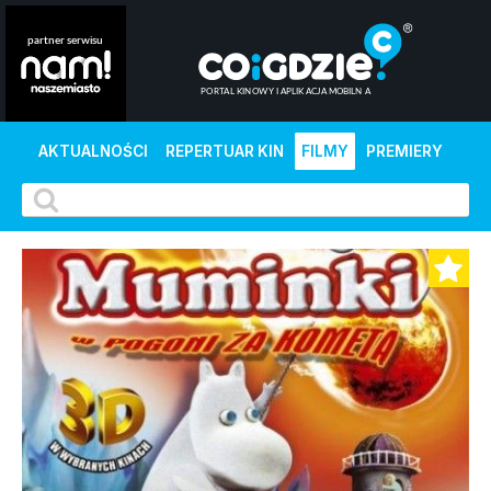
AKTUALNOŚCI
REPERTUAR KIN
FILMY
PREMIERY