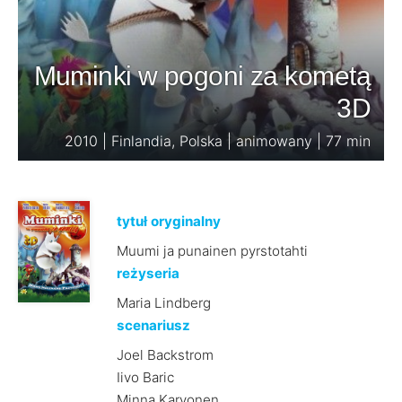
Muminki w pogoni za kometą
3D
2010 | Finlandia, Polska | animowany | 77 min
tytuł oryginalny
Muumi ja punainen pyrstotahti
reżyseria
Maria Lindberg
scenariusz
Joel Backstrom
Iivo Baric
Minna Karvonen