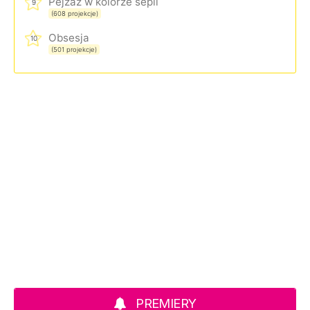
Pejzaż w kolorze sepii
9
(608 projekcje)
Obsesja
10
(501 projekcje)
PREMIERY