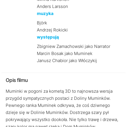
Anders Larsson
muzyka
Björk
Andrzej Rokicki
występują
Zbigniew Zamachowski jako Narrator
Marcin Bosak jako Muminek
Janusz Chabior jako Włóczykij
Opis filmu
Muminki w pogoni za kometą 3D to najnowsza wersja
przygód sympatycznych postaci z Doliny Muminków.
Pewnego ranka Muminek odkrywa, że coś dziwnego
dzieje się w Dolinie Muminków. Dostrzega szary pył
pokrywający wszystko dookoła. Nie tylko trawę i drzewa,
szary kolor ma nawet rzeka i Dom Muminków.