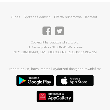
O nas
Sprzedaż danych
Oferta reklamowa
Kontakt
Copyright by coigdzie.pl sp. z o.o.
ul. Nowogrodzka 31, 00-511 Warszawa
NIP: 1182006143, KRS: 0000335060, REGON: 141962729
repertuar kin, baza imprez i wydarzeń dostępne również w: