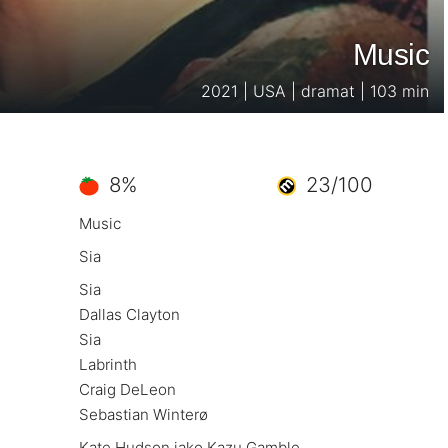
Music
2021 | USA | dramat | 103 min
8%
23/100
Music
Sia
Sia
Dallas Clayton
Sia
Labrinth
Craig DeLeon
Sebastian Winterø
Kate Hudson jako Kazu Gamble