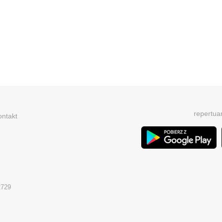
repertua
ontakt
2729