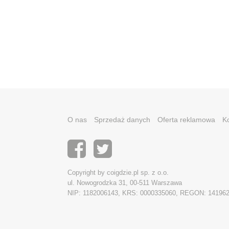
O nas
Sprzedaż danych
Oferta reklamowa
K
Copyright by coigdzie.pl sp. z o.o.
ul. Nowogrodzka 31, 00-511 Warszawa
NIP: 1182006143, KRS: 0000335060, REGON: 14196