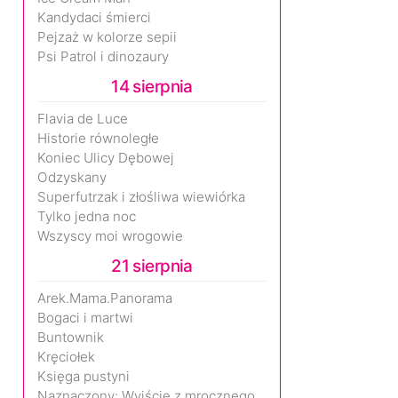
Kandydaci śmierci
Pejzaż w kolorze sepii
Psi Patrol i dinozaury
14 sierpnia
Flavia de Luce
Historie równoległe
Koniec Ulicy Dębowej
Odzyskany
Superfutrzak i złośliwa wiewiórka
Tylko jedna noc
Wszyscy moi wrogowie
21 sierpnia
Arek.Mama.Panorama
Bogaci i martwi
Buntownik
Kręciołek
Księga pustyni
Naznaczony: Wyjście z mrocznego wymiaru