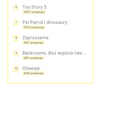
Toy Story 5
6
(1927 projekcje)
Psi Patrol i dinozaury
7
(1013 projekcje)
Zaproszenie
8
(947 projekcje)
Backrooms. Bez wyjścia (wersja rozszerzona)
9
(691 projekcje)
Obsesja
10
(609 projekcje)