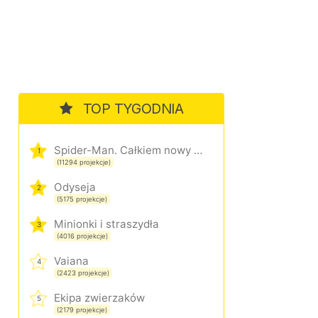
TOP TYGODNIA
Spider-Man. Całkiem nowy dzień
1
(11294 projekcje)
Odyseja
2
(5175 projekcje)
Minionki i straszydła
3
(4016 projekcje)
Vaiana
4
(2423 projekcje)
Ekipa zwierzaków
5
(2179 projekcje)