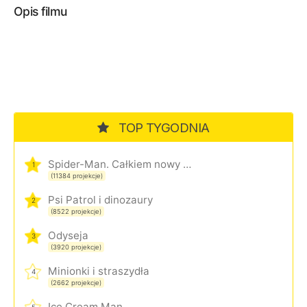
Opis filmu
TOP TYGODNIA
Spider-Man. Całkiem nowy dzień
1
(11384 projekcje)
Psi Patrol i dinozaury
2
(8522 projekcje)
Odyseja
3
(3920 projekcje)
Minionki i straszydła
4
(2662 projekcje)
Ice Cream Man