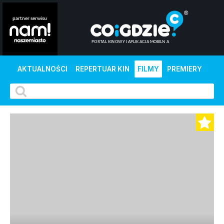
AKTUALNOŚCI
REPERTUAR KIN
FILMY
PREMIERY