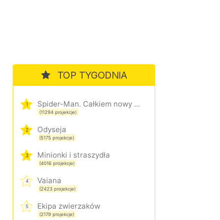
TOP TYGODNIA
Spider-Man. Całkiem nowy dzień
1
(11294 projekcje)
Odyseja
2
(5175 projekcje)
Minionki i straszydła
3
(4016 projekcje)
Vaiana
4
(2423 projekcje)
Ekipa zwierzaków
5
(2179 projekcje)