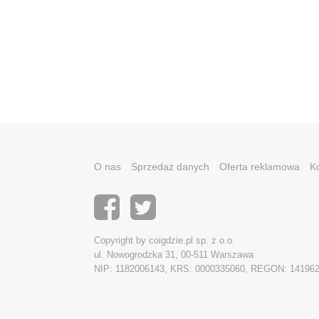
O nas
Sprzedaż danych
Oferta reklamowa
K
Copyright by coigdzie.pl sp. z o.o.
ul. Nowogrodzka 31, 00-511 Warszawa
NIP: 1182006143, KRS: 0000335060, REGON: 14196