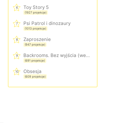
Toy Story 5
6
(1927 projekcje)
Psi Patrol i dinozaury
7
(1013 projekcje)
Zaproszenie
8
(947 projekcje)
Backrooms. Bez wyjścia (wersja rozszerzona)
9
(691 projekcje)
Obsesja
10
(609 projekcje)