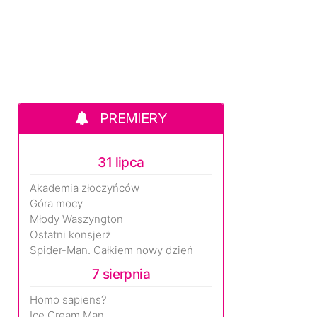
PREMIERY
31 lipca
Akademia złoczyńców
Góra mocy
Młody Waszyngton
Ostatni konsjerż
Spider-Man. Całkiem nowy dzień
7 sierpnia
Homo sapiens?
Ice Cream Man