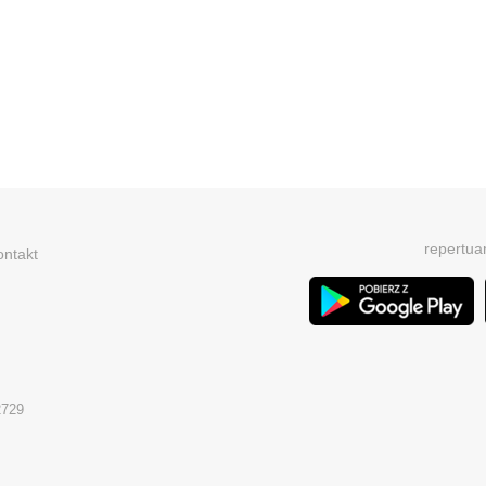
repertua
ontakt
2729