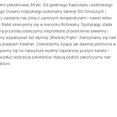
mi południowej Afryki. Od gwarnego Kapsztadu i pobliskiego
ego Oceanu Indyjskiego pokonamy barierę Gór Smoczych i
u zastanie nas zima z ujemnymi temperaturami i nawet lekko
 Natal skierujemy się w kierunku Botswany. Spotykając stada
lną przyrodą zobaczymy nieprzebyte przestrzenie sawanny i
my wypatrywać też słynnej „Wielkiej Piątki”. Zatrzymamy się nad
w piaskach Kalahari. Odwiedzimy żyjące jak dawniej plemiona w
iemy się na najwyższe wydmy najstarszej pustyni świata –
 wzdłuż wybrzeża szkieletów. Naszą podróż zakończymy nad
torii.