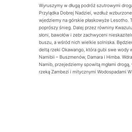
Wyruszymy w długą podróż szutrowymi droga
Przylądka Dobrej Nadziei, wzdłuż wzburzon
wjedziemy na górskie płaskowyże Lesotho. T
poprószy śnieg. Dalej przez równiny Kwazulu
słoni, bawołów i zebr zachwyceni nieskazite
buszu, a wśród nich wielkie solniska. Będzie
deltą rzeki Okawango, która gubi swe wody 
Namibii – Buszmenów, Damara i Himba. Wdrap
Namib, przejedziemy spowitą mgłami drogą,
rzeką Zambezi i mitycznymi Wodospadami Wik