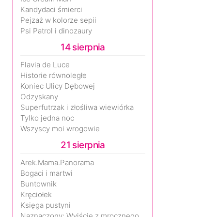
Kandydaci śmierci
Pejzaż w kolorze sepii
Psi Patrol i dinozaury
14 sierpnia
Flavia de Luce
Historie równoległe
Koniec Ulicy Dębowej
Odzyskany
Superfutrzak i złośliwa wiewiórka
Tylko jedna noc
Wszyscy moi wrogowie
21 sierpnia
Arek.Mama.Panorama
Bogaci i martwi
Buntownik
Kręciołek
Księga pustyni
Naznaczony: Wyjście z mrocznego wymiaru