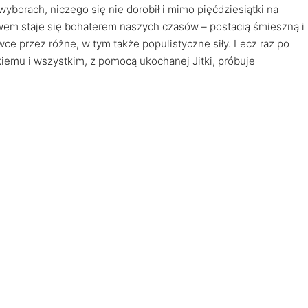
yborach, niczego się nie dorobił i mimo pięćdziesiątki na
ywem staje się bohaterem naszych czasów – postacią śmieszną i
e przez różne, w tym także populistyczne siły. Lecz raz po
kiemu i wszystkim, z pomocą ukochanej Jitki, próbuje