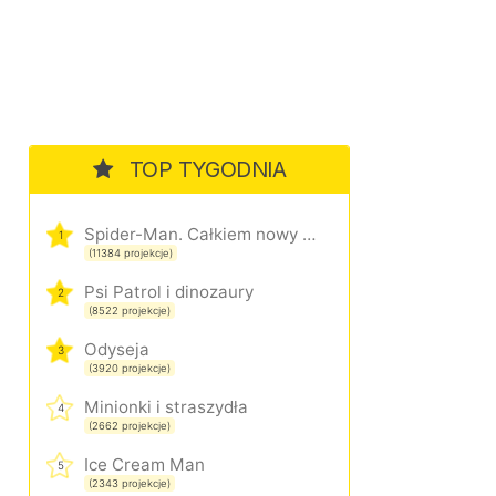
TOP TYGODNIA
Spider-Man. Całkiem nowy dzień
1
(11384 projekcje)
Psi Patrol i dinozaury
2
(8522 projekcje)
Odyseja
3
(3920 projekcje)
Minionki i straszydła
4
(2662 projekcje)
Ice Cream Man
5
(2343 projekcje)