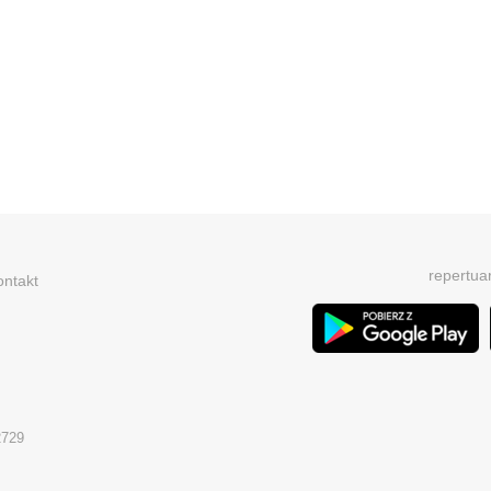
repertua
ontakt
2729