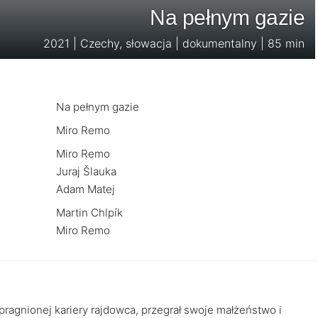
Na pełnym gazie
2021 | Czechy, słowacja | dokumentalny | 85 min
Na pełnym gazie
Miro Remo
Miro Remo
Juraj Šlauka
Adam Matej
Martin Chlpík
Miro Remo
upragnionej kariery rajdowca, przegrał swoje małżeństwo i