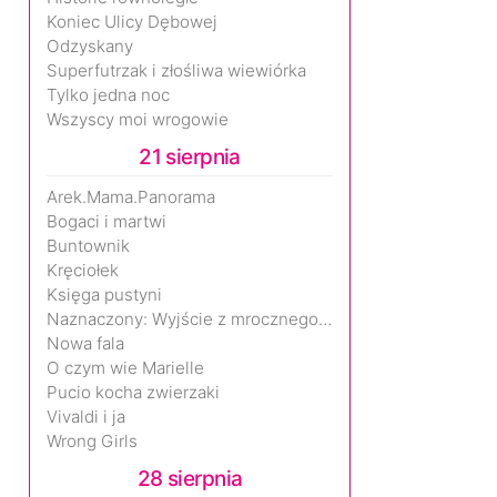
Koniec Ulicy Dębowej
Odzyskany
Superfutrzak i złośliwa wiewiórka
Tylko jedna noc
Wszyscy moi wrogowie
21 sierpnia
Arek.Mama.Panorama
Bogaci i martwi
Buntownik
Kręciołek
Księga pustyni
Naznaczony: Wyjście z mrocznego wymiaru
Nowa fala
O czym wie Marielle
Pucio kocha zwierzaki
Vivaldi i ja
Wrong Girls
28 sierpnia