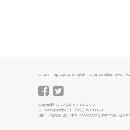
O nas
Sprzedaż danych
Oferta reklamowa
K
Copyright by coigdzie.pl sp. z o.o.
ul. Nowogrodzka 31, 00-511 Warszawa
NIP: 1182006143, KRS: 0000335060, REGON: 14196