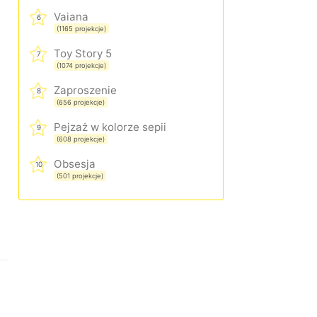
Vaiana
6
(1165 projekcje)
Toy Story 5
7
(1074 projekcje)
Zaproszenie
8
(656 projekcje)
Pejzaż w kolorze sepii
9
(608 projekcje)
Obsesja
10
(501 projekcje)