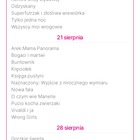
Odzyskany
Superfutrzak i złośliwa wiewiórka
Tylko jedna noc
Wszyscy moi wrogowie
21 sierpnia
Arek.Mama.Panorama
Bogaci i martwi
Buntownik
Kręciołek
Księga pustyni
Naznaczony: Wyjście z mrocznego wymiaru
Nowa fala
O czym wie Marielle
Pucio kocha zwierzaki
Vivaldi i ja
Wrong Girls
28 sierpnia
Gorzkie święta