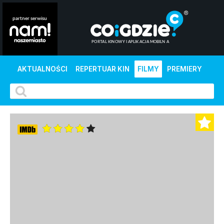
AKTUALNOŚCI
REPERTUAR KIN
FILMY
PREMIERY