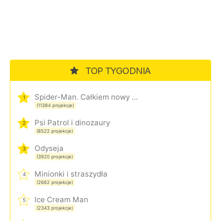
TOP TYGODNIA
Spider-Man. Całkiem nowy dzień
1
(11384 projekcje)
Psi Patrol i dinozaury
2
(8522 projekcje)
Odyseja
3
(3920 projekcje)
Minionki i straszydła
4
(2662 projekcje)
Ice Cream Man
5
(2343 projekcje)