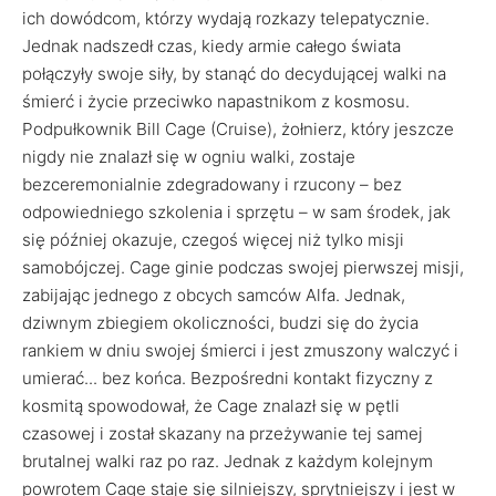
ich dowódcom, którzy wydają rozkazy telepatycznie.
Jednak nadszedł czas, kiedy armie całego świata
połączyły swoje siły, by stanąć do decydującej walki na
śmierć i życie przeciwko napastnikom z kosmosu.
Podpułkownik Bill Cage (Cruise), żołnierz, który jeszcze
nigdy nie znalazł się w ogniu walki, zostaje
bezceremonialnie zdegradowany i rzucony – bez
odpowiedniego szkolenia i sprzętu – w sam środek, jak
się później okazuje, czegoś więcej niż tylko misji
samobójczej. Cage ginie podczas swojej pierwszej misji,
zabijając jednego z obcych samców Alfa. Jednak,
dziwnym zbiegiem okoliczności, budzi się do życia
rankiem w dniu swojej śmierci i jest zmuszony walczyć i
umierać... bez końca. Bezpośredni kontakt fizyczny z
kosmitą spowodował, że Cage znalazł się w pętli
czasowej i został skazany na przeżywanie tej samej
brutalnej walki raz po raz. Jednak z każdym kolejnym
powrotem Cage staje się silniejszy, sprytniejszy i jest w