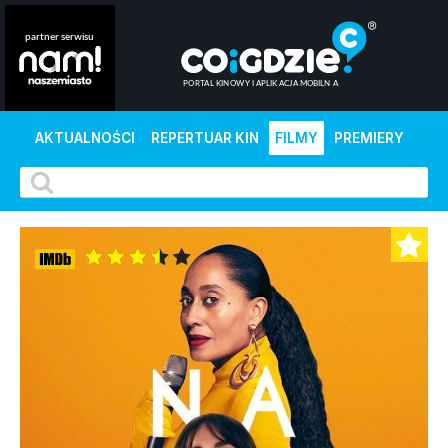
AKTUALNOŚCI
REPERTUAR KIN
FILMY
PREMIERY