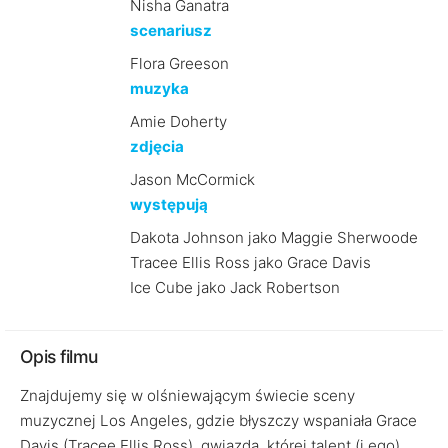
Nisha Ganatra
scenariusz
Flora Greeson
muzyka
Amie Doherty
zdjęcia
Jason McCormick
występują
Dakota Johnson jako Maggie Sherwoode
Tracee Ellis Ross jako Grace Davis
Ice Cube jako Jack Robertson
Opis filmu
Znajdujemy się w olśniewającym świecie sceny
muzycznej Los Angeles, gdzie błyszczy wspaniała Grace
Davis (Tracee Ellis Ross), gwiazda, której talent (i ego)