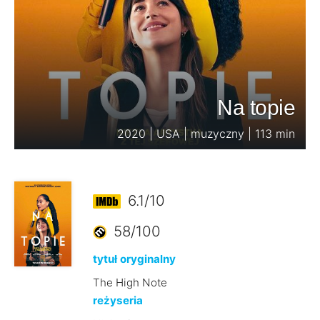
Na topie
2020 | USA | muzyczny | 113 min
6.1/10
58/100
tytuł oryginalny
The High Note
reżyseria