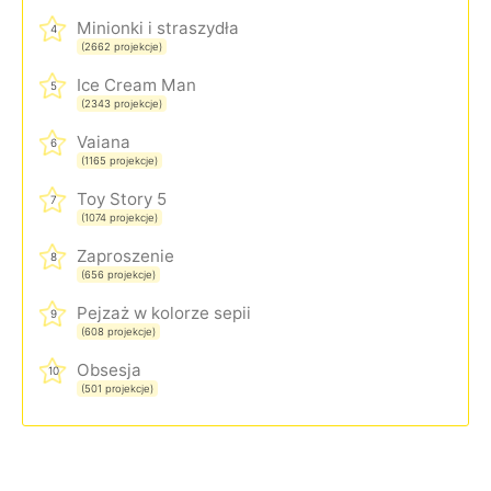
Minionki i straszydła
4
(2662 projekcje)
Ice Cream Man
5
(2343 projekcje)
Vaiana
6
(1165 projekcje)
Toy Story 5
7
(1074 projekcje)
Zaproszenie
8
(656 projekcje)
Pejzaż w kolorze sepii
9
(608 projekcje)
Obsesja
10
(501 projekcje)