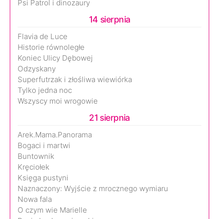
Psi Patrol i dinozaury
14 sierpnia
Flavia de Luce
Historie równoległe
Koniec Ulicy Dębowej
Odzyskany
Superfutrzak i złośliwa wiewiórka
Tylko jedna noc
Wszyscy moi wrogowie
21 sierpnia
Arek.Mama.Panorama
Bogaci i martwi
Buntownik
Kręciołek
Księga pustyni
Naznaczony: Wyjście z mrocznego wymiaru
Nowa fala
O czym wie Marielle