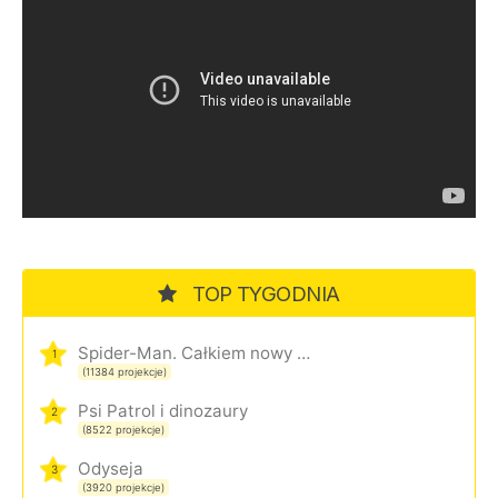
TOP TYGODNIA
Spider-Man. Całkiem nowy dzień
1
(11384 projekcje)
Psi Patrol i dinozaury
2
(8522 projekcje)
Odyseja
3
(3920 projekcje)