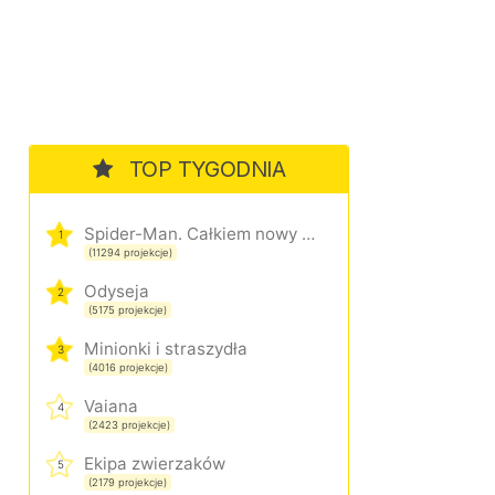
TOP TYGODNIA
Spider-Man. Całkiem nowy dzień
1
(11294 projekcje)
Odyseja
2
(5175 projekcje)
Minionki i straszydła
3
(4016 projekcje)
Vaiana
4
(2423 projekcje)
Ekipa zwierzaków
5
(2179 projekcje)