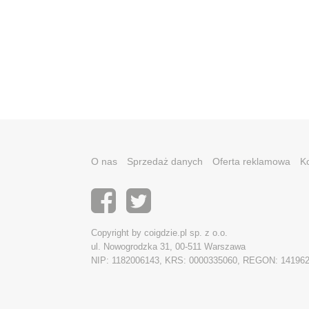
O nas
Sprzedaż danych
Oferta reklamowa
K
Copyright by coigdzie.pl sp. z o.o.
ul. Nowogrodzka 31, 00-511 Warszawa
NIP: 1182006143, KRS: 0000335060, REGON: 14196