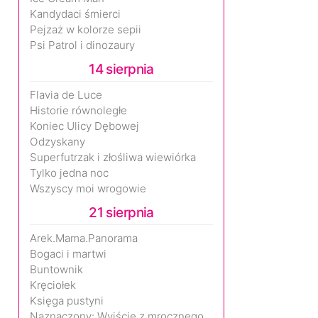
Kandydaci śmierci
Pejzaż w kolorze sepii
Psi Patrol i dinozaury
14 sierpnia
Flavia de Luce
Historie równoległe
Koniec Ulicy Dębowej
Odzyskany
Superfutrzak i złośliwa wiewiórka
Tylko jedna noc
Wszyscy moi wrogowie
21 sierpnia
Arek.Mama.Panorama
Bogaci i martwi
Buntownik
Kręciołek
Księga pustyni
Naznaczony: Wyjście z mrocznego wymiaru