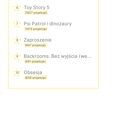
Toy Story 5
6
(1927 projekcje)
Psi Patrol i dinozaury
7
(1013 projekcje)
Zaproszenie
8
(947 projekcje)
Backrooms. Bez wyjścia (wersja rozszerzona)
9
(691 projekcje)
Obsesja
10
(609 projekcje)