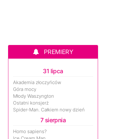
PREMIERY
31 lipca
Akademia złoczyńców
Góra mocy
Młody Waszyngton
Ostatni konsjerż
Spider-Man. Całkiem nowy dzień
7 sierpnia
Homo sapiens?
Ice Cream Man