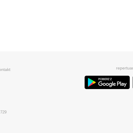
repertua
ontakt
2729