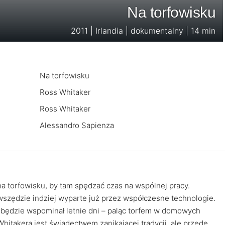
Na torfowisku
2011 | Irlandia | dokumentalny | 14 min
Na torfowisku
Ross Whitaker
Ross Whitaker
Alessandro Sapienza
na torfowisku, by tam spędzać czas na wspólnej pracy.
wszędzie indziej wyparte już przez współczesne technologie.
h będzie wspominał letnie dni – paląc torfem w domowych
takera jest świadectwem zanikającej tradycji, ale przede