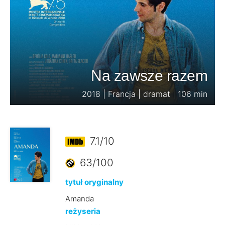
Na zawsze razem
2018 | Francja | dramat | 106 min
7.1/10
63/100
tytuł oryginalny
Amanda
reżyseria