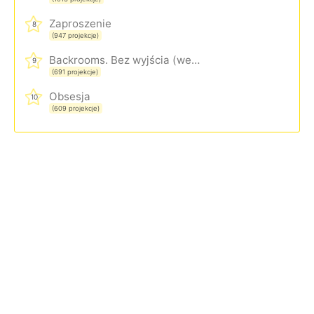
Zaproszenie
8
(947 projekcje)
Backrooms. Bez wyjścia (wersja rozszerzona)
9
(691 projekcje)
Obsesja
10
(609 projekcje)