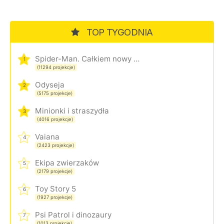
TOP TYGODNIA
Spider-Man. Całkiem nowy dzień
1
(11294 projekcje)
Odyseja
2
(5175 projekcje)
Minionki i straszydła
3
(4016 projekcje)
Vaiana
4
(2423 projekcje)
Ekipa zwierzaków
5
(2179 projekcje)
Toy Story 5
6
(1927 projekcje)
Psi Patrol i dinozaury
7
(1013 projekcje)