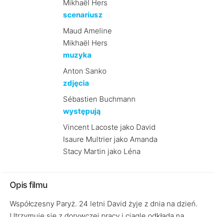
Mikhaël Hers
scenariusz
Maud Ameline
Mikhaël Hers
muzyka
Anton Sanko
zdjęcia
Sébastien Buchmann
występują
Vincent Lacoste jako David
Isaure Multrier jako Amanda
Stacy Martin jako Léna
Opis filmu
Współczesny Paryż. 24 letni David żyje z dnia na dzień.
Utrzymuje się z dorywczej pracy i ciągle odkłada na