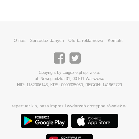
O nas
Sprzedaż danych
Oferta reklamowa
Kontakt
Copyright by coigdzie.pl sp. z o.o.
ul. Nowogrodzka 31, 00-511 Warszawa
NIP: 1182006143, KRS: 0000335060, REGON: 141962729
repertuar kin, baza imprez i wydarzeń dostępne również w: