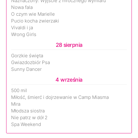
Naznaczony: Wyjście z mrocznego wymiaru
Nowa fala
O czym wie Marielle
Pucio kocha zwierzaki
Vivaldi i ja
Wrong Girls
28 sierpnia
Gorzkie święta
Gwiazdozbiór Psa
Sunny Dancer
4 września
500 mil
Miłość, śmierć i dojrzewanie w Camp Miasma
Mira
Młodsza siostra
Nie patrz w dół 2
Spa Weekend