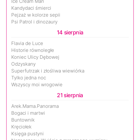
Ice Cream Man
Kandydaci śmierci
Pejzaż w kolorze sepii
Psi Patrol i dinozaury
14 sierpnia
Flavia de Luce
Historie równoległe
Koniec Ulicy Dębowej
Odzyskany
Superfutrzak i złośliwa wiewiórka
Tylko jedna noc
Wszyscy moi wrogowie
21 sierpnia
Arek.Mama.Panorama
Bogaci i martwi
Buntownik
Kręciołek
Księga pustyni