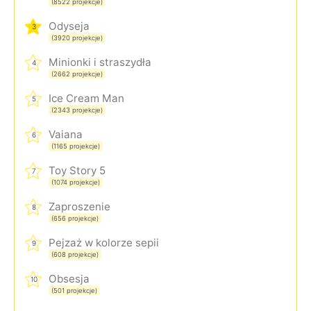
(8522 projekcje)
Odyseja
3
(3920 projekcje)
Minionki i straszydła
4
(2662 projekcje)
Ice Cream Man
5
(2343 projekcje)
Vaiana
6
(1165 projekcje)
Toy Story 5
7
(1074 projekcje)
Zaproszenie
8
(656 projekcje)
Pejzaż w kolorze sepii
9
(608 projekcje)
Obsesja
10
(501 projekcje)