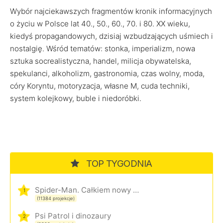
Wybór najciekawszych fragmentów kronik informacyjnych
o życiu w Polsce lat 40., 50., 60., 70. i 80. XX wieku,
kiedyś propagandowych, dzisiaj wzbudzających uśmiech i
nostalgię. Wśród tematów: stonka, imperializm, nowa
sztuka socrealistyczna, handel, milicja obywatelska,
spekulanci, alkoholizm, gastronomia, czas wolny, moda,
córy Koryntu, motoryzacja, własne M, cuda techniki,
system kolejkowy, buble i niedoróbki.
TOP TYGODNIA
Spider-Man. Całkiem nowy dzień
1
(11384 projekcje)
Psi Patrol i dinozaury
2