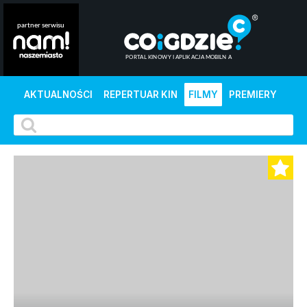
AKTUALNOŚCI
REPERTUAR KIN
FILMY
PREMIERY