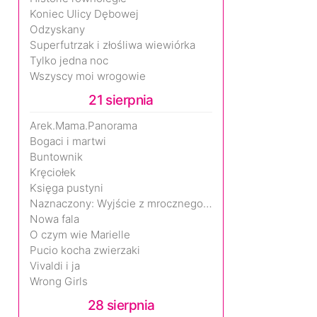
Koniec Ulicy Dębowej
Odzyskany
Superfutrzak i złośliwa wiewiórka
Tylko jedna noc
Wszyscy moi wrogowie
21 sierpnia
Arek.Mama.Panorama
Bogaci i martwi
Buntownik
Kręciołek
Księga pustyni
Naznaczony: Wyjście z mrocznego wymiaru
Nowa fala
O czym wie Marielle
Pucio kocha zwierzaki
Vivaldi i ja
Wrong Girls
28 sierpnia