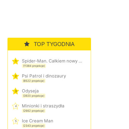
TOP TYGODNIA
Spider-Man. Całkiem nowy dzień
1
(11384 projekcje)
Psi Patrol i dinozaury
2
(8522 projekcje)
Odyseja
3
(3920 projekcje)
Minionki i straszydła
4
(2662 projekcje)
Ice Cream Man
5
(2343 projekcje)