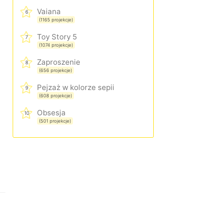
Vaiana
6
(1165 projekcje)
Toy Story 5
7
(1074 projekcje)
Zaproszenie
8
(656 projekcje)
Pejzaż w kolorze sepii
9
(608 projekcje)
Obsesja
10
(501 projekcje)