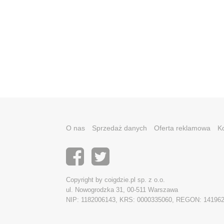
O nas
Sprzedaż danych
Oferta reklamowa
K
Copyright by coigdzie.pl sp. z o.o.
ul. Nowogrodzka 31, 00-511 Warszawa
NIP: 1182006143, KRS: 0000335060, REGON: 14196