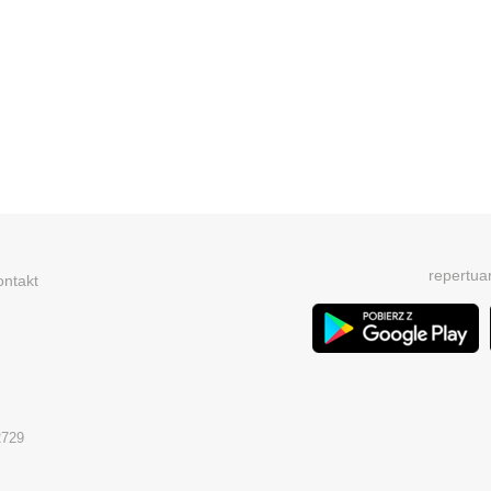
repertua
ontakt
2729