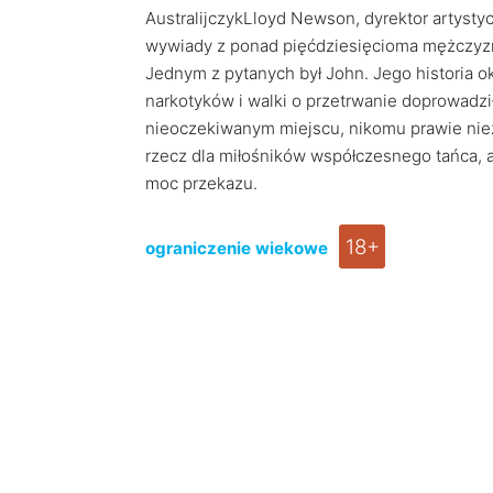
AustralijczykLloyd Newson, dyrektor artysty
wywiady z ponad pięćdziesięcioma mężczyzna
Jednym z pytanych był John. Jego historia ok
narkotyków i walki o przetrwanie doprowadził
nieoczekiwanym miejscu, nikomu prawie nie
rzecz dla miłośników współczesnego tańca, al
moc przekazu.
18+
ograniczenie wiekowe