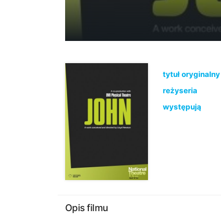
tytuł oryginalny
reżyseria
występują
Opis filmu