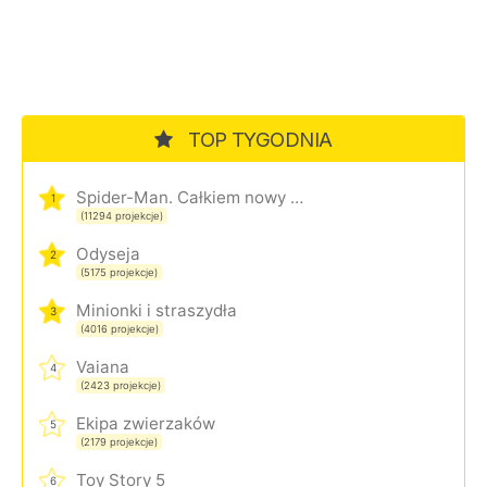
TOP TYGODNIA
Spider-Man. Całkiem nowy dzień
1
(11294 projekcje)
Odyseja
2
(5175 projekcje)
Minionki i straszydła
3
(4016 projekcje)
Vaiana
4
(2423 projekcje)
Ekipa zwierzaków
5
(2179 projekcje)
Toy Story 5
6