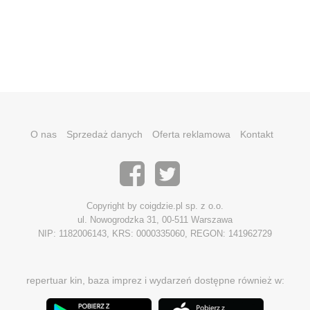
O nas
Sprzedaż danych
Oferta reklamowa
Kontakt
Copyright by coigdzie.pl sp. z o.o.
ul. Nowogrodzka 31, 00-511 Warszawa
NIP: 1182006143, KRS: 0000335060, REGON: 141962729
repertuar kin, baza imprez i wydarzeń dostępne również w: