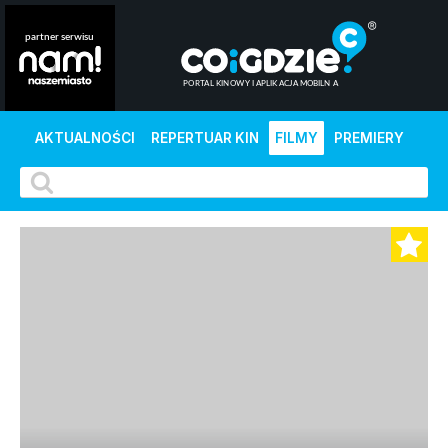
AKTUALNOŚCI
REPERTUAR KIN
FILMY
PREMIERY