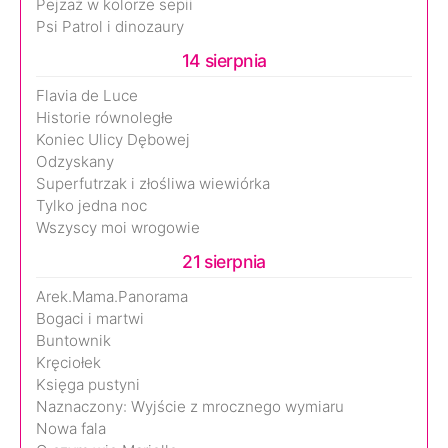
Pejzaż w kolorze sepii
Psi Patrol i dinozaury
14 sierpnia
Flavia de Luce
Historie równoległe
Koniec Ulicy Dębowej
Odzyskany
Superfutrzak i złośliwa wiewiórka
Tylko jedna noc
Wszyscy moi wrogowie
21 sierpnia
Arek.Mama.Panorama
Bogaci i martwi
Buntownik
Kręciołek
Księga pustyni
Naznaczony: Wyjście z mrocznego wymiaru
Nowa fala