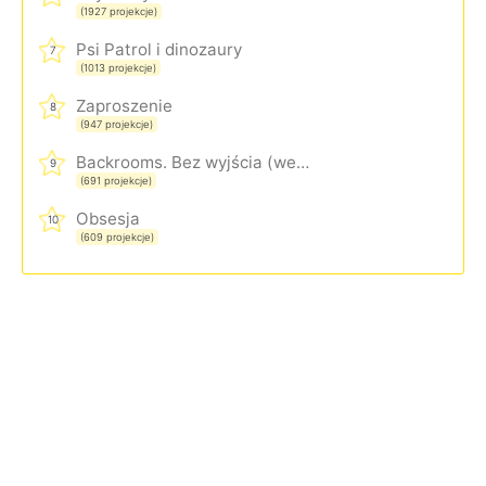
(1927 projekcje)
Psi Patrol i dinozaury
7
(1013 projekcje)
Zaproszenie
8
(947 projekcje)
Backrooms. Bez wyjścia (wersja rozszerzona)
9
(691 projekcje)
Obsesja
10
(609 projekcje)