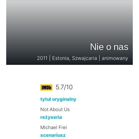
Nie o nas
2011 | Estonia, Szwajcaria | animowany
5.7/10
tytuł oryginalny
Not About Us
reżyseria
Michael Frei
scenariusz