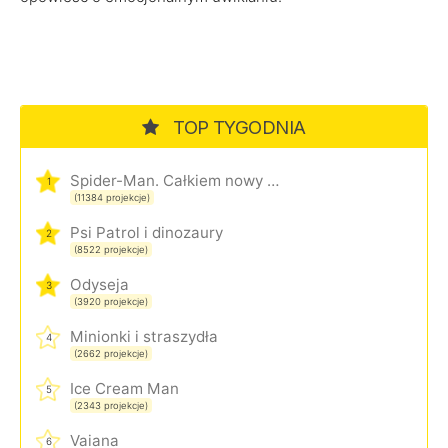
TOP TYGODNIA
Spider-Man. Całkiem nowy dzień
1
(11384 projekcje)
Psi Patrol i dinozaury
2
(8522 projekcje)
Odyseja
3
(3920 projekcje)
Minionki i straszydła
4
(2662 projekcje)
Ice Cream Man
5
(2343 projekcje)
Vaiana
6