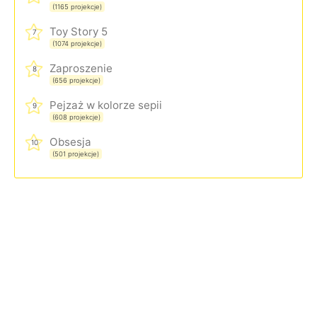
(1165 projekcje)
Toy Story 5
7
(1074 projekcje)
Zaproszenie
8
(656 projekcje)
Pejzaż w kolorze sepii
9
(608 projekcje)
Obsesja
10
(501 projekcje)