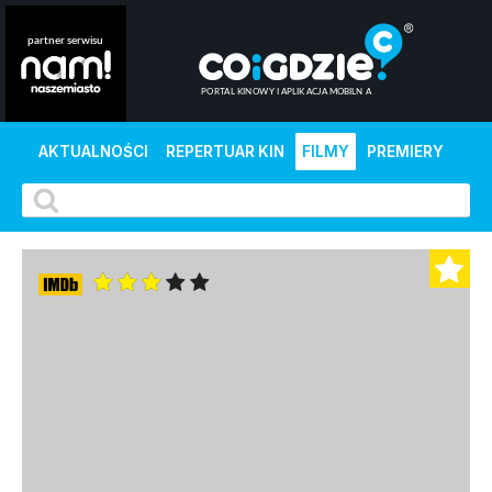
AKTUALNOŚCI
REPERTUAR KIN
FILMY
PREMIERY