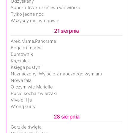
Odzyskany
Superfutrzak i złośliwa wiewiórka
Tylko jedna noc
Wszyscy moi wrogowie
21 sierpnia
Arek.Mama.Panorama
Bogaci i martwi
Buntownik
Kręciołek
Księga pustyni
Naznaczony: Wyjście z mrocznego wymiaru
Nowa fala
O czym wie Marielle
Pucio kocha zwierzaki
Vivaldi i ja
Wrong Girls
28 sierpnia
Gorzkie święta