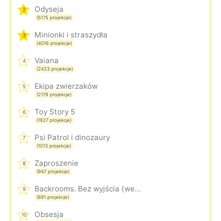
Odyseja
2
(5175 projekcje)
Minionki i straszydła
3
(4016 projekcje)
Vaiana
4
(2423 projekcje)
Ekipa zwierzaków
5
(2179 projekcje)
Toy Story 5
6
(1927 projekcje)
Psi Patrol i dinozaury
7
(1013 projekcje)
Zaproszenie
8
(947 projekcje)
Backrooms. Bez wyjścia (wersja rozszerzona)
9
(691 projekcje)
Obsesja
10