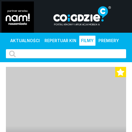
AKTUALNOŚCI
REPERTUAR KIN
FILMY
PREMIERY