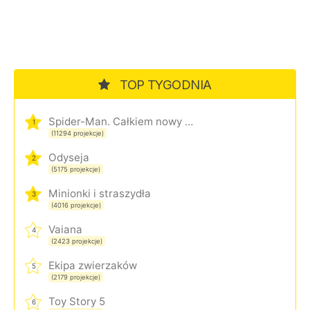
TOP TYGODNIA
Spider-Man. Całkiem nowy dzień
1
(11294 projekcje)
Odyseja
2
(5175 projekcje)
Minionki i straszydła
3
(4016 projekcje)
Vaiana
4
(2423 projekcje)
Ekipa zwierzaków
5
(2179 projekcje)
Toy Story 5
6