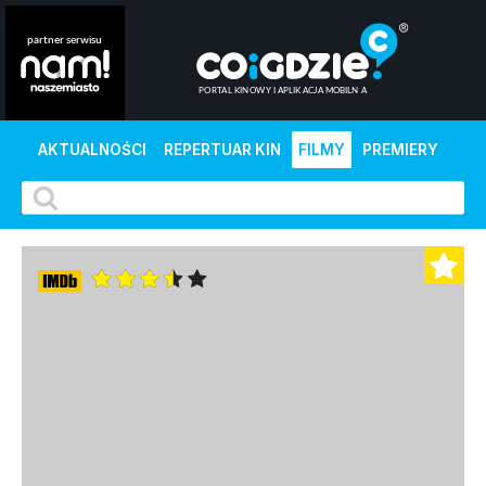
AKTUALNOŚCI
REPERTUAR KIN
FILMY
PREMIERY