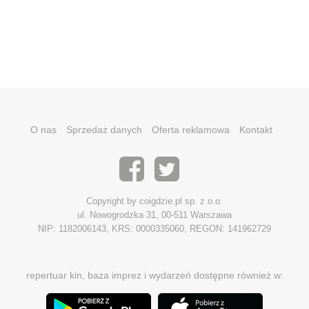
O nas
Sprzedaż danych
Oferta reklamowa
Kontakt
Copyright by coigdzie.pl sp. z o.o.
ul. Nowogrodzka 31, 00-511 Warszawa
NIP: 1182006143, KRS: 0000335060, REGON: 141962729
repertuar kin, baza imprez i wydarzeń dostępne również w: