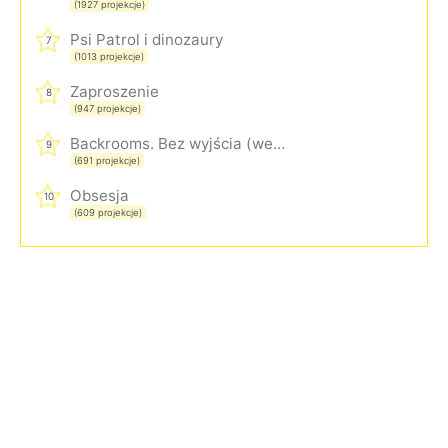
(1927 projekcje)
Psi Patrol i dinozaury
7
(1013 projekcje)
Zaproszenie
8
(947 projekcje)
Backrooms. Bez wyjścia (wersja rozszerzona)
9
(691 projekcje)
Obsesja
10
(609 projekcje)