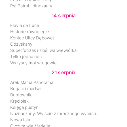
Psi Patrol i dinozaury
14 sierpnia
Flavia de Luce
Historie równoległe
Koniec Ulicy Dębowej
Odzyskany
Superfutrzak i złośliwa wiewiórka
Tylko jedna noc
Wszyscy moi wrogowie
21 sierpnia
Arek.Mama.Panorama
Bogaci i martwi
Buntownik
Kręciołek
Księga pustyni
Naznaczony: Wyjście z mrocznego wymiaru
Nowa fala
O czym wie Marielle