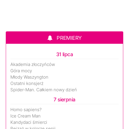
PREMIERY
31 lipca
Akademia złoczyńców
Góra mocy
Młody Waszyngton
Ostatni konsjerż
Spider-Man. Całkiem nowy dzień
7 sierpnia
Homo sapiens?
Ice Cream Man
Kandydaci śmierci
Pejzaż w kolorze sepii