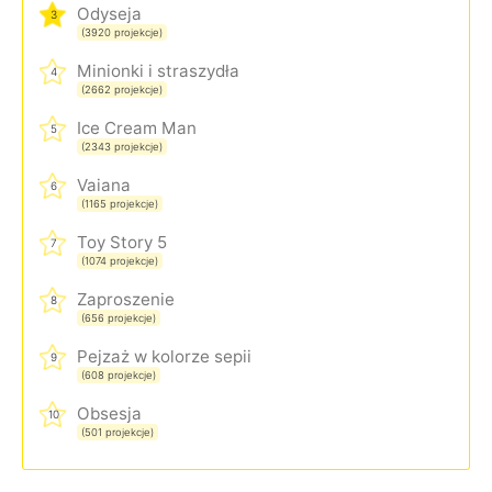
Odyseja
3
(3920 projekcje)
Minionki i straszydła
4
(2662 projekcje)
Ice Cream Man
5
(2343 projekcje)
Vaiana
6
(1165 projekcje)
Toy Story 5
7
(1074 projekcje)
Zaproszenie
8
(656 projekcje)
Pejzaż w kolorze sepii
9
(608 projekcje)
Obsesja
10
(501 projekcje)