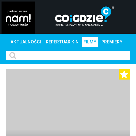
AKTUALNOŚCI
REPERTUAR KIN
FILMY
PREMIERY