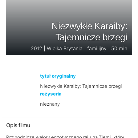
Niezwykłe Karaiby:
Tajemnicze brzegi
2012 | Wielka Brytania | familijny | 50 min
tytuł oryginalny
Niezwykłe Karaiby: Tajemnicze brzegi
reżyseria
nieznany
Opis filmu
Przyrodnicze walory egzotycznego raju na Ziemi, który