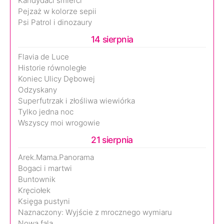
Kandydaci śmierci
Pejzaż w kolorze sepii
Psi Patrol i dinozaury
14 sierpnia
Flavia de Luce
Historie równoległe
Koniec Ulicy Dębowej
Odzyskany
Superfutrzak i złośliwa wiewiórka
Tylko jedna noc
Wszyscy moi wrogowie
21 sierpnia
Arek.Mama.Panorama
Bogaci i martwi
Buntownik
Kręciołek
Księga pustyni
Naznaczony: Wyjście z mrocznego wymiaru
Nowa fala