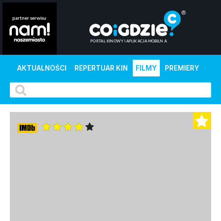
AKTUALNOŚCI
REPERTUAR KIN
FILMY
PREMIERY