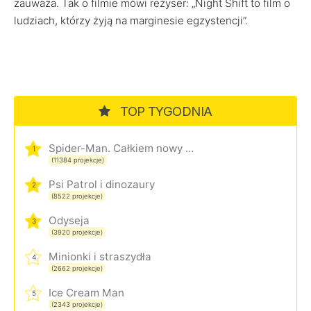
zauważa. Tak o filmie mówi reżyser: „Night Shift to film o
ludziach, którzy żyją na marginesie egzystencji”.
TOP TYGODNIA
Spider-Man. Całkiem nowy dzień
1
(11384 projekcje)
Psi Patrol i dinozaury
2
(8522 projekcje)
Odyseja
3
(3920 projekcje)
Minionki i straszydła
4
(2662 projekcje)
Ice Cream Man
5
(2343 projekcje)