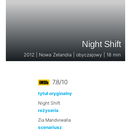
Night Shift
2012 | Nowa Zelandia | obyczajowy | 18 min
7.8/10
tytuł oryginalny
Night Shift
reżyseria
Zia Mandviwalla
scenariusz