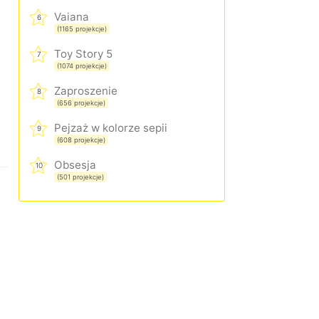
Vaiana
6
(1165 projekcje)
Toy Story 5
7
(1074 projekcje)
Zaproszenie
8
(656 projekcje)
Pejzaż w kolorze sepii
9
(608 projekcje)
Obsesja
10
(501 projekcje)