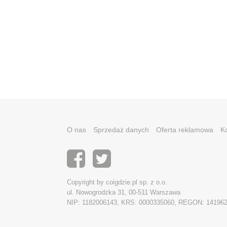
O nas
Sprzedaż danych
Oferta reklamowa
K
Copyright by coigdzie.pl sp. z o.o.
ul. Nowogrodzka 31, 00-511 Warszawa
NIP: 1182006143, KRS: 0000335060, REGON: 14196