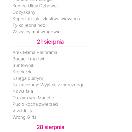
Koniec Ulicy Dębowej
Odzyskany
Superfutrzak i złośliwa wiewiórka
Tylko jedna noc
Wszyscy moi wrogowie
21 sierpnia
Arek.Mama.Panorama
Bogaci i martwi
Buntownik
Kręciołek
Księga pustyni
Naznaczony: Wyjście z mrocznego wymiaru
Nowa fala
O czym wie Marielle
Pucio kocha zwierzaki
Vivaldi i ja
Wrong Girls
28 sierpnia