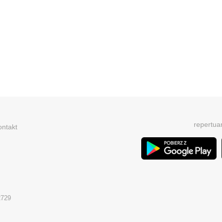
repertua
ontakt
2729