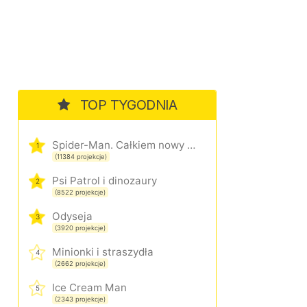
TOP TYGODNIA
Spider-Man. Całkiem nowy dzień
1
(11384 projekcje)
Psi Patrol i dinozaury
2
(8522 projekcje)
Odyseja
3
(3920 projekcje)
Minionki i straszydła
4
(2662 projekcje)
Ice Cream Man
5
(2343 projekcje)