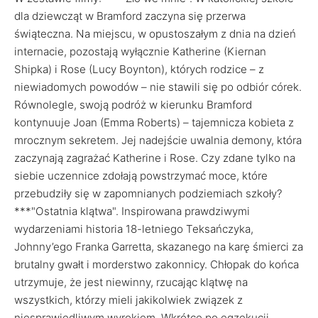
dla dziewcząt w Bramford zaczyna się przerwa
świąteczna. Na miejscu, w opustoszałym z dnia na dzień
internacie, pozostają wyłącznie Katherine (Kiernan
Shipka) i Rose (Lucy Boynton), których rodzice – z
niewiadomych powodów – nie stawili się po odbiór córek.
Równolegle, swoją podróż w kierunku Bramford
kontynuuje Joan (Emma Roberts) – tajemnicza kobieta z
mrocznym sekretem. Jej nadejście uwalnia demony, która
zaczynają zagrażać Katherine i Rose. Czy zdane tylko na
siebie uczennice zdołają powstrzymać moce, które
przebudziły się w zapomnianych podziemiach szkoły?
***"Ostatnia klątwa". Inspirowana prawdziwymi
wydarzeniami historia 18-letniego Teksańczyka,
Johnny’ego Franka Garretta, skazanego na karę śmierci za
brutalny gwałt i morderstwo zakonnicy. Chłopak do końca
utrzymuje, że jest niewinny, rzucając klątwę na
wszystkich, którzy mieli jakikolwiek związek z
niesprawiedliwym wyrokiem. Wkrótce po egzekucji