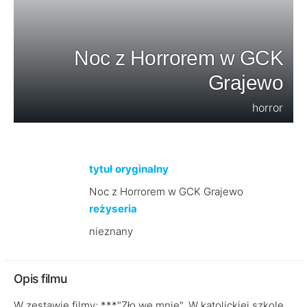
Noc z Horrorem w GCK
Grajewo
horror
tytuł oryginalny
Noc z Horrorem w GCK Grajewo
reżyseria
nieznany
Opis filmu
W zestawie filmy: ***"Zło we mnie". W katolickiej szkole