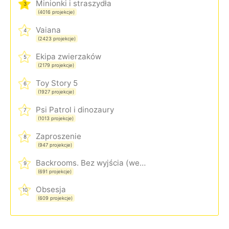
Minionki i straszydła
3
(4016 projekcje)
Vaiana
4
(2423 projekcje)
Ekipa zwierzaków
5
(2179 projekcje)
Toy Story 5
6
(1927 projekcje)
Psi Patrol i dinozaury
7
(1013 projekcje)
Zaproszenie
8
(947 projekcje)
Backrooms. Bez wyjścia (wersja rozszerzona)
9
(691 projekcje)
Obsesja
10
(609 projekcje)