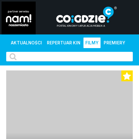
AKTUALNOŚCI
REPERTUAR KIN
FILMY
PREMIERY