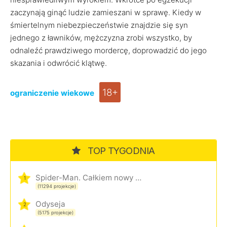
zaczynają ginąć ludzie zamieszani w sprawę. Kiedy w
śmiertelnym niebezpieczeństwie znajdzie się syn
jednego z ławników, mężczyzna zrobi wszystko, by
odnaleźć prawdziwego mordercę, doprowadzić do jego
skazania i odwrócić klątwę.
18+
ograniczenie wiekowe
TOP TYGODNIA
Spider-Man. Całkiem nowy dzień
1
(11294 projekcje)
Odyseja
2
(5175 projekcje)