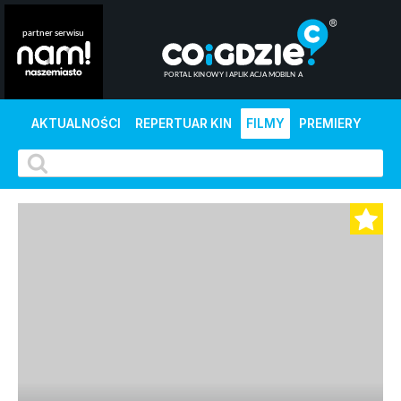
AKTUALNOŚCI
REPERTUAR KIN
FILMY
PREMIERY