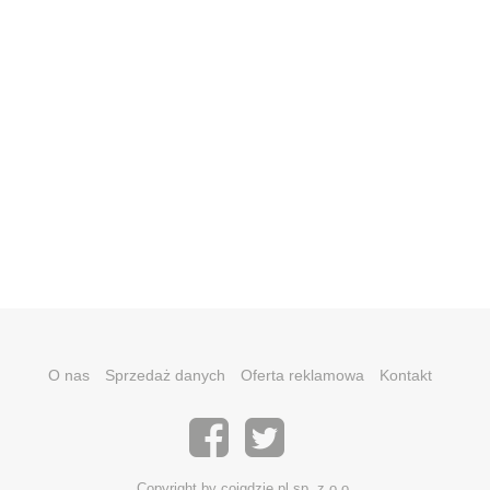
O nas
Sprzedaż danych
Oferta reklamowa
Kontakt
Copyright by coigdzie.pl sp. z o.o.