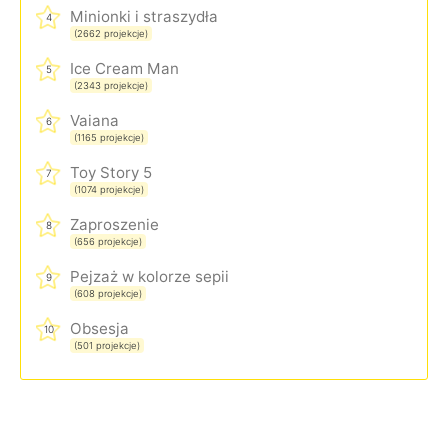
Minionki i straszydła
4
(2662 projekcje)
Ice Cream Man
5
(2343 projekcje)
Vaiana
6
(1165 projekcje)
Toy Story 5
7
(1074 projekcje)
Zaproszenie
8
(656 projekcje)
Pejzaż w kolorze sepii
9
(608 projekcje)
Obsesja
10
(501 projekcje)