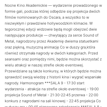
Nocne Kino Akademickie — wydarzenie prowadzonego w
formie gali, podczas której odbędzie się projekcja dwóch
filmów nominowanych do Oscara, a wszystko to w
niezwykłym i prawdziwie hollywoodzkim klimacie. W
tegorocznej edycji widzowie będą mogli obejrzeć dwie
następujące produkcje — chwytający za serce Sound of
Metal, nagrodzony przez Akademię dwiema statuetkami
oraz piękną, muzyczną animację Co w duszy gra,która
również otrzymała nagrody w dwóch kategoriach. Przed
seansami oraz pomiędzy nimi, będzie można skorzystać z
wielu atrakcji w naszej strefie około eventowej.
Przewidziane są także konkursy, w których będzie można
sprawdzić swoją wiedzę z historii kina i wygrać wspaniałe
nagrody. Harmonogram ***SALA 9 - 17:30 start
wydarzenia - atrakcje na strefie około eventowej - 19:00
projekcja Sound of Metal - 21:30-22:45 przerwa - 22:00
konkurs z nagrodami na sali kinowej - 22:45 projekcja Co
w duszy gra - 00:45 planowane zakończenie ***SALA 8 -