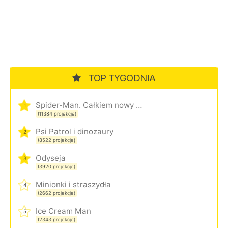
TOP TYGODNIA
Spider-Man. Całkiem nowy dzień
1
(11384 projekcje)
Psi Patrol i dinozaury
2
(8522 projekcje)
Odyseja
3
(3920 projekcje)
Minionki i straszydła
4
(2662 projekcje)
Ice Cream Man
5
(2343 projekcje)