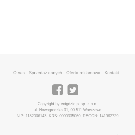
O nas
Sprzedaż danych
Oferta reklamowa
Kontakt
Copyright by coigdzie.pl sp. z o.o.
ul. Nowogrodzka 31, 00-511 Warszawa
NIP: 1182006143, KRS: 0000335060, REGON: 141962729