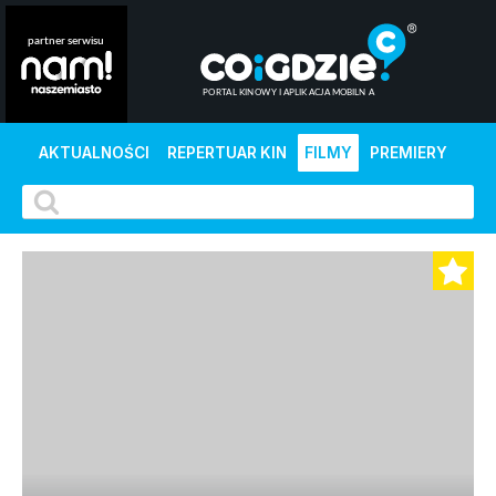
AKTUALNOŚCI
REPERTUAR KIN
FILMY
PREMIERY