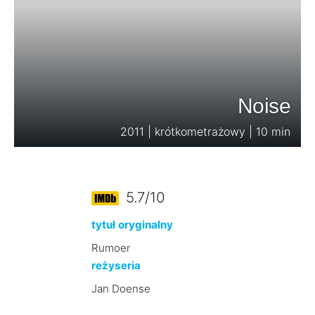
Noise
2011 | krótkometrażowy | 10 min
5.7/10
tytuł oryginalny
Rumoer
reżyseria
Jan Doense