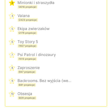
Minionki i straszydła
3
(4016 projekcje)
Vaiana
4
(2423 projekcje)
Ekipa zwierzaków
5
(2179 projekcje)
Toy Story 5
6
(1927 projekcje)
Psi Patrol i dinozaury
7
(1013 projekcje)
Zaproszenie
8
(947 projekcje)
Backrooms. Bez wyjścia (wersja rozszerzona)
9
(691 projekcje)
Obsesja
10
(609 projekcje)