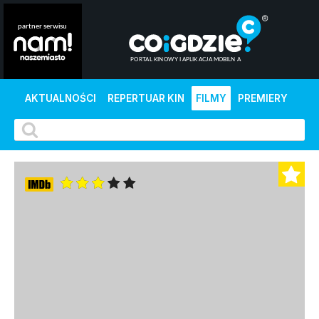
AKTUALNOŚCI
REPERTUAR KIN
FILMY
PREMIERY