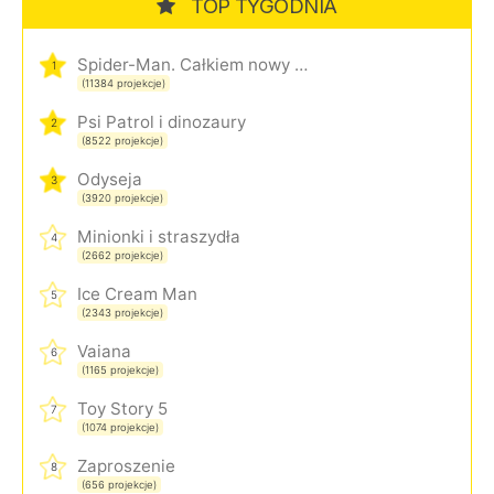
TOP TYGODNIA
Spider-Man. Całkiem nowy dzień
1
(11384 projekcje)
Psi Patrol i dinozaury
2
(8522 projekcje)
Odyseja
3
(3920 projekcje)
Minionki i straszydła
4
(2662 projekcje)
Ice Cream Man
5
(2343 projekcje)
Vaiana
6
(1165 projekcje)
Toy Story 5
7
(1074 projekcje)
Zaproszenie
8
(656 projekcje)