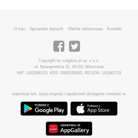
O nas
Sprzedaż danych
Oferta reklamowa
Kontakt
Copyright by coigdzie.pl sp. z o.o.
ul. Nowogrodzka 31, 00-511 Warszawa
NIP: 1182006143, KRS: 0000335060, REGON: 141962729
repertuar kin, baza imprez i wydarzeń dostępne również w: