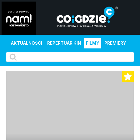
AKTUALNOŚCI
REPERTUAR KIN
FILMY
PREMIERY