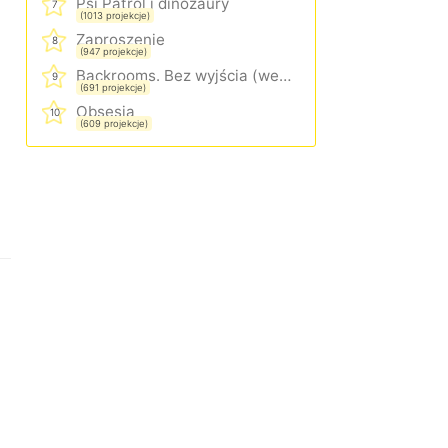
Psi Patrol i dinozaury
7
(1013 projekcje)
Zaproszenie
8
(947 projekcje)
Backrooms. Bez wyjścia (wersja rozszerzona)
9
(691 projekcje)
Obsesja
10
(609 projekcje)