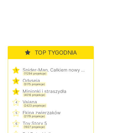
TOP TYGODNIA
Spider-Man. Całkiem nowy dzień
1
(11294 projekcje)
Odyseja
2
(5175 projekcje)
Minionki i straszydła
3
(4016 projekcje)
Vaiana
4
(2423 projekcje)
Ekipa zwierzaków
5
(2179 projekcje)
Toy Story 5
6
(1927 projekcje)