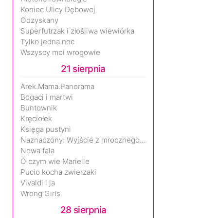
Koniec Ulicy Dębowej
Odzyskany
Superfutrzak i złośliwa wiewiórka
Tylko jedna noc
Wszyscy moi wrogowie
21 sierpnia
Arek.Mama.Panorama
Bogaci i martwi
Buntownik
Kręciołek
Księga pustyni
Naznaczony: Wyjście z mrocznego wymiaru
Nowa fala
O czym wie Marielle
Pucio kocha zwierzaki
Vivaldi i ja
Wrong Girls
28 sierpnia