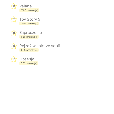
Vaiana
6
(1165 projekcje)
Toy Story 5
7
(1074 projekcje)
Zaproszenie
8
(656 projekcje)
Pejzaż w kolorze sepii
9
(608 projekcje)
Obsesja
10
(501 projekcje)