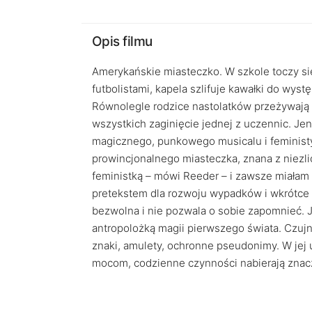
Opis filmu
Amerykańskie miasteczko. W szkole toczy się
futbolistami, kapela szlifuje kawałki do wys
Równolegle rodzice nastolatków przeżywają 
wszystkich zaginięcie jednej z uczennic. Jen
magicznego, punkowego musicalu i feministyc
prowincjonalnego miasteczka, znana z niezli
feministką – mówi Reeder – i zawsze miałam 
pretekstem dla rozwoju wypadków i wkrótce 
bezwolna i nie pozwala o sobie zapomnieć. 
antropolożką magii pierwszego świata. Czujn
znaki, amulety, ochronne pseudonimy. W jej u
mocom, codzienne czynności nabierają znacze