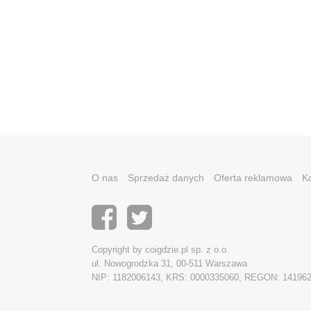
O nas
Sprzedaż danych
Oferta reklamowa
K
Copyright by coigdzie.pl sp. z o.o.
ul. Nowogrodzka 31, 00-511 Warszawa
NIP: 1182006143, KRS: 0000335060, REGON: 14196