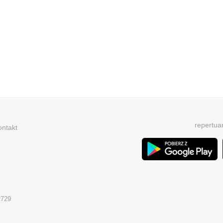
repertua
ontakt
2729