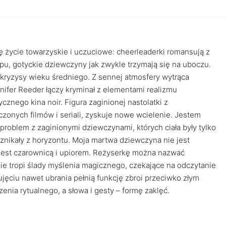
 życie towarzyskie i uczuciowe: cheerleaderki romansują z
tępu, gotyckie dziewczyny jak zwykle trzymają się na uboczu.
kryzysy wieku średniego. Z sennej atmosfery wytrąca
nifer Reeder łączy kryminał z elementami realizmu
znego kina noir. Figura zaginionej nastolatki z
czonych filmów i seriali, zyskuje nowe wcielenie. Jestem
problem z zaginionymi dziewczynami, których ciała były tylko
znikały z horyzontu. Moja martwa dziewczyna nie jest
Jest czarownicą i upiorem. Reżyserkę można nazwać
ie tropi ślady myślenia magicznego, czekające na odczytanie
jęciu nawet ubrania pełnią funkcję zbroi przeciwko złym
nia rytualnego, a słowa i gesty – formę zaklęć.