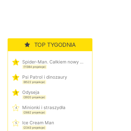
TOP TYGODNIA
Spider-Man. Całkiem nowy dzień
1
(11384 projekcje)
Psi Patrol i dinozaury
2
(8522 projekcje)
Odyseja
3
(3920 projekcje)
Minionki i straszydła
4
(2662 projekcje)
Ice Cream Man
5
(2343 projekcje)