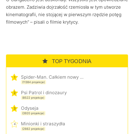
obrazem. Zadziwia dojrzałość rzemiosła w tym utworze
kinematografii, nie stojącej w pierwszym rzędzie potęg
filmowych” – pisali o filmie krytycy.
TOP TYGODNIA
Spider-Man. Całkiem nowy dzień
1
(11384 projekcje)
Psi Patrol i dinozaury
2
(8522 projekcje)
Odyseja
3
(3920 projekcje)
Minionki i straszydła
4
(2662 projekcje)