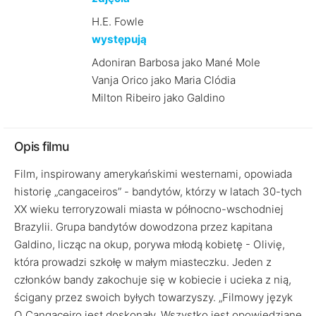
H.E. Fowle
występują
Adoniran Barbosa jako Mané Mole
Vanja Orico jako Maria Clódia
Milton Ribeiro jako Galdino
Opis filmu
Film, inspirowany amerykańskimi westernami, opowiada
historię „cangaceiros” - bandytów, którzy w latach 30-tych
XX wieku terroryzowali miasta w północno-wschodniej
Brazylii. Grupa bandytów dowodzona przez kapitana
Galdino, licząc na okup, porywa młodą kobietę - Olivię,
która prowadzi szkołę w małym miasteczku. Jeden z
członków bandy zakochuje się w kobiecie i ucieka z nią,
ścigany przez swoich byłych towarzyszy. „Filmowy język
O Cangaceiro jest doskonały. Wszystko jest opowiedziane