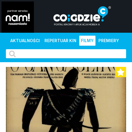
AKTUALNOŚCI
REPERTUAR KIN
FILMY
PREMIERY