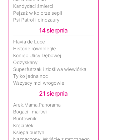
Kandydaci śmierci
Pejzaż w kolorze sepii
Psi Patrol i dinozaury
14 sierpnia
Flavia de Luce
Historie równoległe
Koniec Ulicy Dębowej
Odzyskany
Superfutrzak i złośliwa wiewiórka
Tylko jedna noc
Wszyscy moi wrogowie
21 sierpnia
Arek.Mama.Panorama
Bogaci i martwi
Buntownik
Kręciołek
Księga pustyni
Naznaczony: Wyjście z mrocznego wymiaru