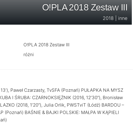
O!PLA 2018 Zestaw III
2018 | inne
O!PLA 2018 Zestaw III
różni
13’), Paweł Czarzasty, TvSFA (Poznań) PUŁAPKA NA MYSZ
a) KUBA I ŚRUBA: CZARNOKSIĘŻNIK (2016, 12’30”), Bronisław
AZKO (2018, 1’20”), Julia Orlik, PWSTviT (Łódź) BARDOU –
UAP (Poznań) BAŚNIE & BAJKI POLSKIE: MAŁPA W KĄPIELI
nań)