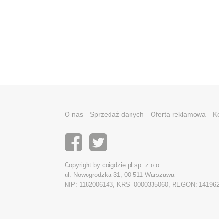
O nas
Sprzedaż danych
Oferta reklamowa
K
Copyright by coigdzie.pl sp. z o.o.
ul. Nowogrodzka 31, 00-511 Warszawa
NIP: 1182006143, KRS: 0000335060, REGON: 14196