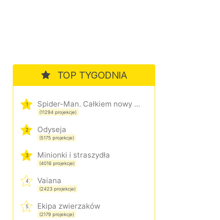
TOP TYGODNIA
Spider-Man. Całkiem nowy dzień
1
(11294 projekcje)
Odyseja
2
(5175 projekcje)
Minionki i straszydła
3
(4016 projekcje)
Vaiana
4
(2423 projekcje)
Ekipa zwierzaków
5
(2179 projekcje)