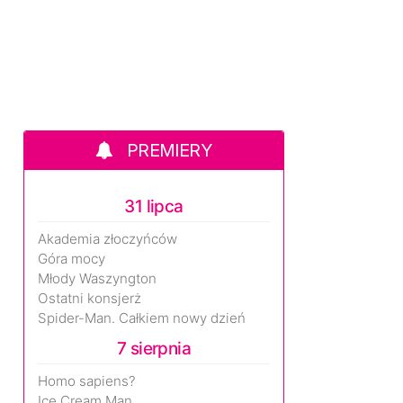
PREMIERY
31 lipca
Akademia złoczyńców
Góra mocy
Młody Waszyngton
Ostatni konsjerż
Spider-Man. Całkiem nowy dzień
7 sierpnia
Homo sapiens?
Ice Cream Man