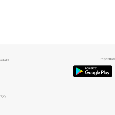
repertua
ontakt
2729