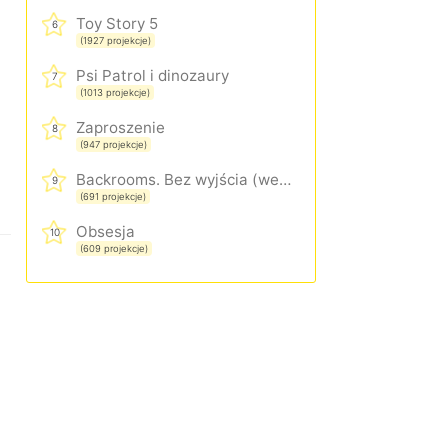
Toy Story 5
6
(1927 projekcje)
Psi Patrol i dinozaury
7
(1013 projekcje)
Zaproszenie
8
(947 projekcje)
Backrooms. Bez wyjścia (wersja rozszerzona)
9
(691 projekcje)
Obsesja
10
(609 projekcje)