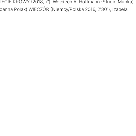
CIE KROWY (2018, 7’), Wojciech A. Hoffmann (Studio Munka)
Joanna Polak) WIECZÓR (Niemcy/Polska 2016, 2’30”), Izabela