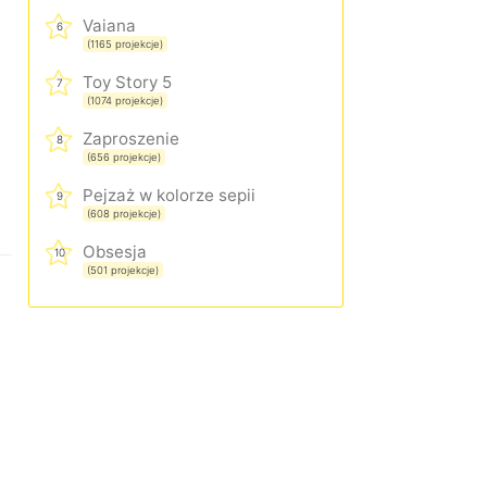
Vaiana
6
(1165 projekcje)
Toy Story 5
7
(1074 projekcje)
Zaproszenie
8
(656 projekcje)
Pejzaż w kolorze sepii
9
(608 projekcje)
Obsesja
10
(501 projekcje)