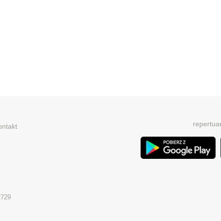
repertua
ontakt
2729