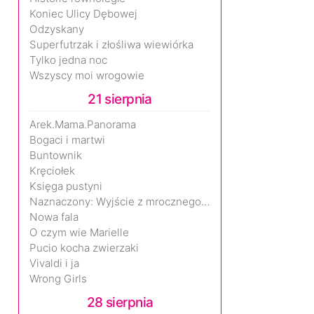
Koniec Ulicy Dębowej
Odzyskany
Superfutrzak i złośliwa wiewiórka
Tylko jedna noc
Wszyscy moi wrogowie
21 sierpnia
Arek.Mama.Panorama
Bogaci i martwi
Buntownik
Kręciołek
Księga pustyni
Naznaczony: Wyjście z mrocznego wymiaru
Nowa fala
O czym wie Marielle
Pucio kocha zwierzaki
Vivaldi i ja
Wrong Girls
28 sierpnia