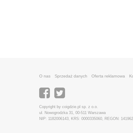
O nas
Sprzedaż danych
Oferta reklamowa
K
Copyright by coigdzie.pl sp. z o.o.
ul. Nowogrodzka 31, 00-511 Warszawa
NIP: 1182006143, KRS: 0000335060, REGON: 14196