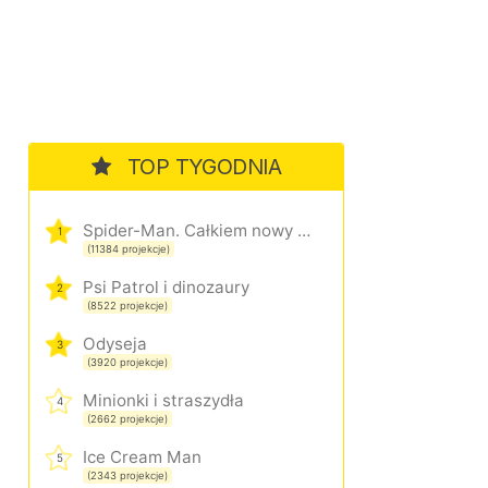
TOP TYGODNIA
Spider-Man. Całkiem nowy dzień
1
(11384 projekcje)
Psi Patrol i dinozaury
2
(8522 projekcje)
Odyseja
3
(3920 projekcje)
Minionki i straszydła
4
(2662 projekcje)
Ice Cream Man
5
(2343 projekcje)