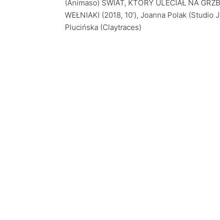
(Animaso) ŚWIAT, KTÓRY ULECIAŁ NA GRZBIE
WEŁNIAKI (2018, 10’), Joanna Polak (Studio 
Plucińska (Claytraces)