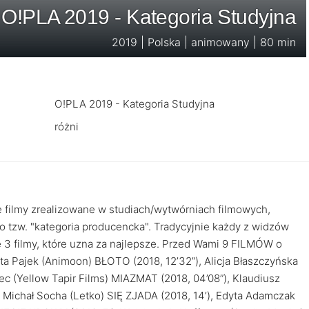
O!PLA 2019 - Kategoria Studyjna
2019 | Polska | animowany | 80 min
O!PLA 2019 - Kategoria Studyjna
różni
e filmy zrealizowane w studiach/wytwórniach filmowych,
o tzw. "kategoria producencka". Tradycyjnie każdy z widzów
3 filmy, które uzna za najlepsze. Przed Wami 9 FILMÓW o
Marta Pajek (Animoon) BŁOTO (2018, 12’32”), Alicja Błaszczyńska
c (Yellow Tapir Films) MIAZMAT (2018, 04’08”), Klaudiusz
 Michał Socha (Letko) SIĘ ZJADA (2018, 14’), Edyta Adamczak