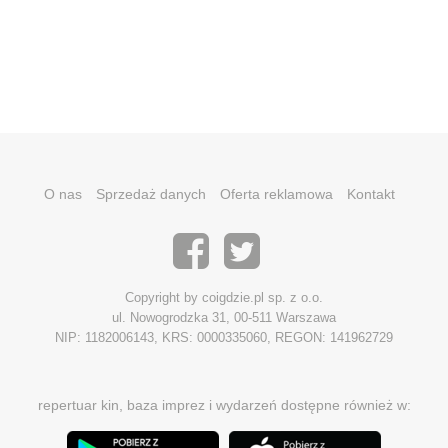
O nas
Sprzedaż danych
Oferta reklamowa
Kontakt
Copyright by coigdzie.pl sp. z o.o.
ul. Nowogrodzka 31, 00-511 Warszawa
NIP: 1182006143, KRS: 0000335060, REGON: 141962729
repertuar kin, baza imprez i wydarzeń dostępne również w: