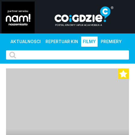
AKTUALNOŚCI
REPERTUAR KIN
FILMY
PREMIERY