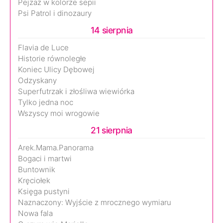
Pejzaż w kolorze sepii
Psi Patrol i dinozaury
14 sierpnia
Flavia de Luce
Historie równoległe
Koniec Ulicy Dębowej
Odzyskany
Superfutrzak i złośliwa wiewiórka
Tylko jedna noc
Wszyscy moi wrogowie
21 sierpnia
Arek.Mama.Panorama
Bogaci i martwi
Buntownik
Kręciołek
Księga pustyni
Naznaczony: Wyjście z mrocznego wymiaru
Nowa fala