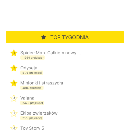
TOP TYGODNIA
Spider-Man. Całkiem nowy dzień
1
(11294 projekcje)
Odyseja
2
(5175 projekcje)
Minionki i straszydła
3
(4016 projekcje)
Vaiana
4
(2423 projekcje)
Ekipa zwierzaków
5
(2179 projekcje)
Toy Story 5
6