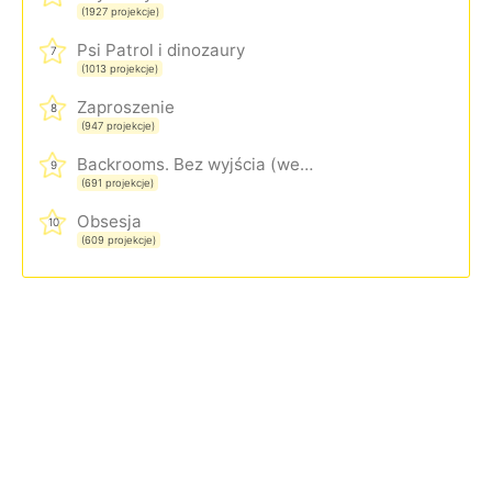
(1927 projekcje)
Psi Patrol i dinozaury
7
(1013 projekcje)
Zaproszenie
8
(947 projekcje)
Backrooms. Bez wyjścia (wersja rozszerzona)
9
(691 projekcje)
Obsesja
10
(609 projekcje)