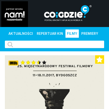
AKTUALNOŚCI
REPERTUAR KIN
FILMY
PREMIERY