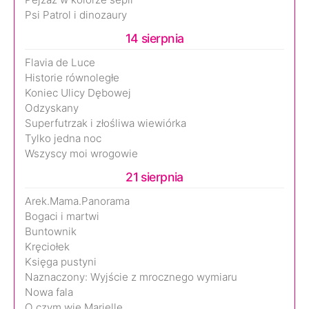
Psi Patrol i dinozaury
14 sierpnia
Flavia de Luce
Historie równoległe
Koniec Ulicy Dębowej
Odzyskany
Superfutrzak i złośliwa wiewiórka
Tylko jedna noc
Wszyscy moi wrogowie
21 sierpnia
Arek.Mama.Panorama
Bogaci i martwi
Buntownik
Kręciołek
Księga pustyni
Naznaczony: Wyjście z mrocznego wymiaru
Nowa fala
O czym wie Marielle