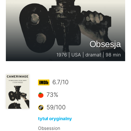
Obsesja
1976 | USA | dramat | 98 min
6.7/10
73%
59/100
tytuł oryginalny
Obsession