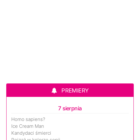
PREMIERY
7 sierpnia
Homo sapiens?
Ice Cream Man
Kandydaci śmierci
Pejzaż w kolorze sepii