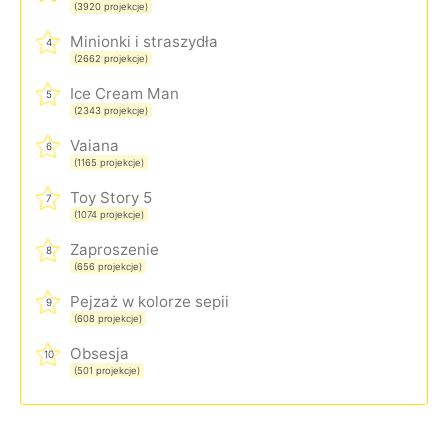
(3920 projekcje)
Minionki i straszydła
4
(2662 projekcje)
Ice Cream Man
5
(2343 projekcje)
Vaiana
6
(1165 projekcje)
Toy Story 5
7
(1074 projekcje)
Zaproszenie
8
(656 projekcje)
Pejzaż w kolorze sepii
9
(608 projekcje)
Obsesja
10
(501 projekcje)