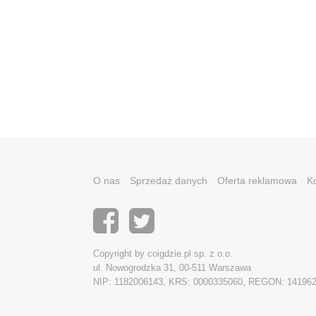
O nas
Sprzedaż danych
Oferta reklamowa
K
Copyright by coigdzie.pl sp. z o.o.
ul. Nowogrodzka 31, 00-511 Warszawa
NIP: 1182006143, KRS: 0000335060, REGON: 14196