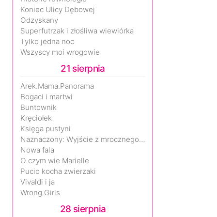
Koniec Ulicy Dębowej
Odzyskany
Superfutrzak i złośliwa wiewiórka
Tylko jedna noc
Wszyscy moi wrogowie
21 sierpnia
Arek.Mama.Panorama
Bogaci i martwi
Buntownik
Kręciołek
Księga pustyni
Naznaczony: Wyjście z mrocznego wymiaru
Nowa fala
O czym wie Marielle
Pucio kocha zwierzaki
Vivaldi i ja
Wrong Girls
28 sierpnia