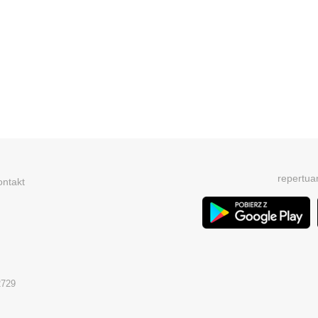
repertua
ontakt
2729