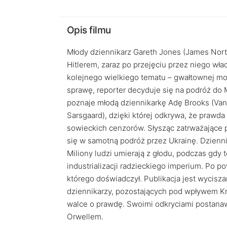
Opis filmu
Młody dziennikarz Gareth Jones (James Norto
Hitlerem, zaraz po przejęciu przez niego wła
kolejnego wielkiego tematu – gwałtownej mo
sprawę, reporter decyduje się na podróż do
poznaje młodą dziennikarkę Adę Brooks (Vane
Sarsgaard), dzięki której odkrywa, że prawda 
sowieckich cenzorów. Słysząc zatrważające p
się w samotną podróż przez Ukrainę. Dzienn
Miliony ludzi umierają z głodu, podczas gdy
industrializacji radzieckiego imperium. Po p
którego doświadczył. Publikacja jest wycisz
dziennikarzy, pozostających pod wpływem Kr
walce o prawdę. Swoimi odkryciami postanaw
Orwellem.