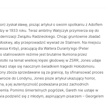
n) zyskał sławę, pisząc artykuł o swoim spotkaniu z Adolfem
dzy w 1933 roku. Teraz ambitny Walijczyk przymierza się do
dernizacji Związku Radzieckiego. Chcąc gruntownie zbadać
 Moskwy, aby przeprowadzić wywiad ze Stalinem. Na miejscu
ssa Kirby), pracującą dla Waltera Duranty’ego (Peter
o stalinowskim reżimie jest brutalnie tłumiona przez
lotki na temat wielkiej klęski głodowej w ZSRR, Jones udaje
ikarz staje się naocznym świadkiem tragedii Hołodomoru.
 tony zboża sprzedawane są za granicę, by sfinansować proces
owrocie do Londynu, Jones pisze artykuł ukazujący horror,
ana, a jej autentyczność podważana przez zachodnich
emla. Pomimo śmiertelnych pogróżek, Gareth nie ustaje w
ia podzielić się z młodym, aspirującym pisarzem – George’em