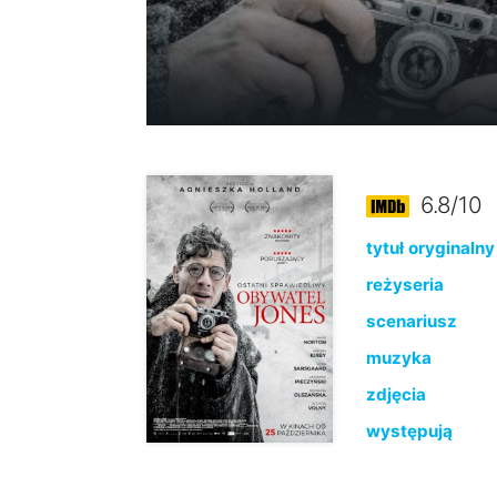
6.8/10
tytuł oryginalny
reżyseria
scenariusz
muzyka
zdjęcia
występują