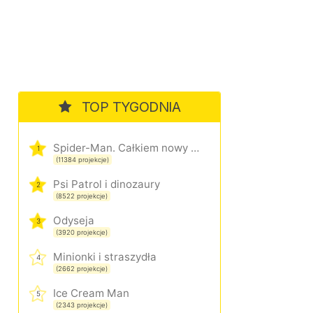
TOP TYGODNIA
Spider-Man. Całkiem nowy dzień
1
(11384 projekcje)
Psi Patrol i dinozaury
2
(8522 projekcje)
Odyseja
3
(3920 projekcje)
Minionki i straszydła
4
(2662 projekcje)
Ice Cream Man
5
(2343 projekcje)