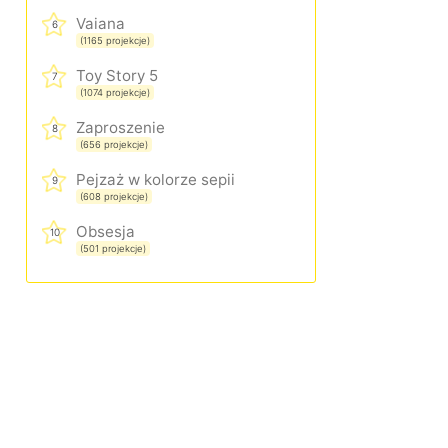
Vaiana
6
(1165 projekcje)
Toy Story 5
7
(1074 projekcje)
Zaproszenie
8
(656 projekcje)
Pejzaż w kolorze sepii
9
(608 projekcje)
Obsesja
10
(501 projekcje)