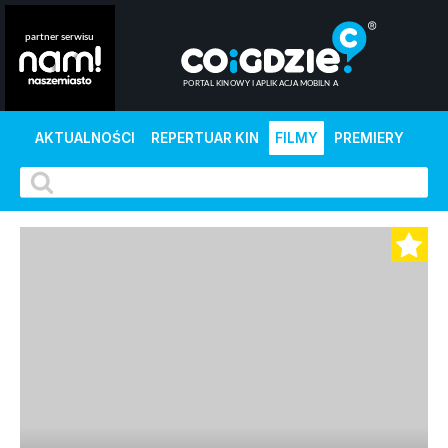
AKTUALNOŚCI
REPERTUAR KIN
FILMY
PREMIERY