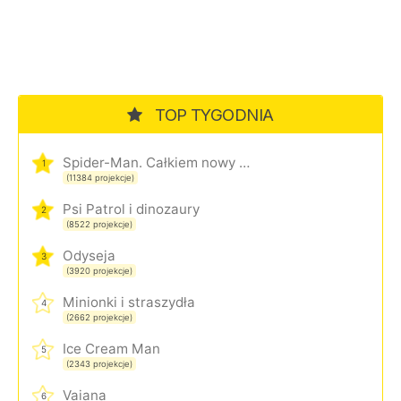
TOP TYGODNIA
Spider-Man. Całkiem nowy dzień
1
(11384 projekcje)
Psi Patrol i dinozaury
2
(8522 projekcje)
Odyseja
3
(3920 projekcje)
Minionki i straszydła
4
(2662 projekcje)
Ice Cream Man
5
(2343 projekcje)
Vaiana
6