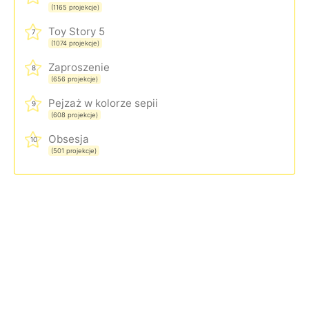
(1165 projekcje)
Toy Story 5
7
(1074 projekcje)
Zaproszenie
8
(656 projekcje)
Pejzaż w kolorze sepii
9
(608 projekcje)
Obsesja
10
(501 projekcje)