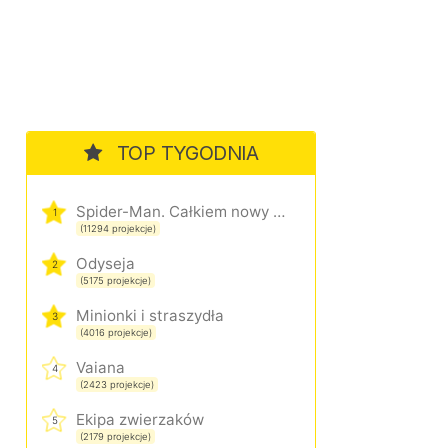
TOP TYGODNIA
Spider-Man. Całkiem nowy dzień
1
(11294 projekcje)
Odyseja
2
(5175 projekcje)
Minionki i straszydła
3
(4016 projekcje)
Vaiana
4
(2423 projekcje)
Ekipa zwierzaków
5
(2179 projekcje)