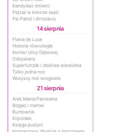
Kandydaci śmierci
Pejzaż w kolorze sepii
Psi Patrol i dinozaury
14 sierpnia
Flavia de Luce
Historie równoległe
Koniec Ulicy Dębowej
Odzyskany
Superfutrzak i złośliwa wiewiórka
Tylko jedna noc
Wszyscy moi wrogowie
21 sierpnia
Arek.Mama.Panorama
Bogaci i martwi
Buntownik
Kręciołek
Księga pustyni
Naznaczony: Wyjście z mrocznego wymiaru