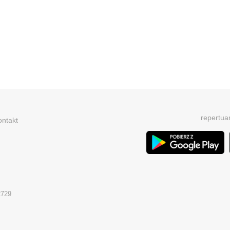
repertua
ontakt
2729