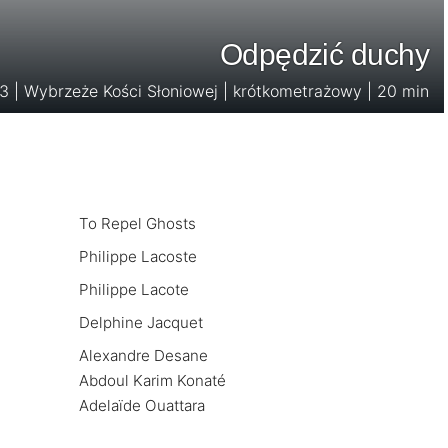
Odpędzić duchy
3 | Wybrzeże Kości Słoniowej | krótkometrażowy | 20 min
To Repel Ghosts
Philippe Lacoste
Philippe Lacote
Delphine Jacquet
Alexandre Desane
Abdoul Karim Konaté
Adelaïde Ouattara