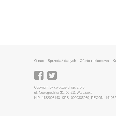
O nas
Sprzedaż danych
Oferta reklamowa
K
Copyright by coigdzie.pl sp. z o.o.
ul. Nowogrodzka 31, 00-511 Warszawa
NIP: 1182006143, KRS: 0000335060, REGON: 14196