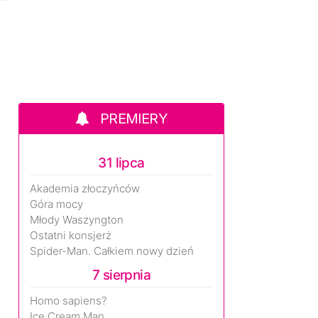
PREMIERY
31 lipca
Akademia złoczyńców
Góra mocy
Młody Waszyngton
Ostatni konsjerż
Spider-Man. Całkiem nowy dzień
7 sierpnia
Homo sapiens?
Ice Cream Man