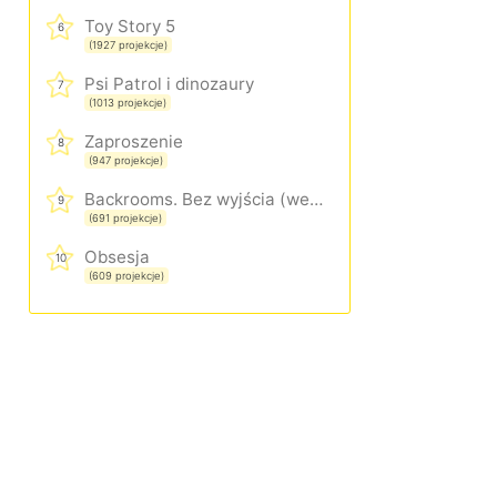
Toy Story 5
6
(1927 projekcje)
Psi Patrol i dinozaury
7
(1013 projekcje)
Zaproszenie
8
(947 projekcje)
Backrooms. Bez wyjścia (wersja rozszerzona)
9
(691 projekcje)
Obsesja
10
(609 projekcje)