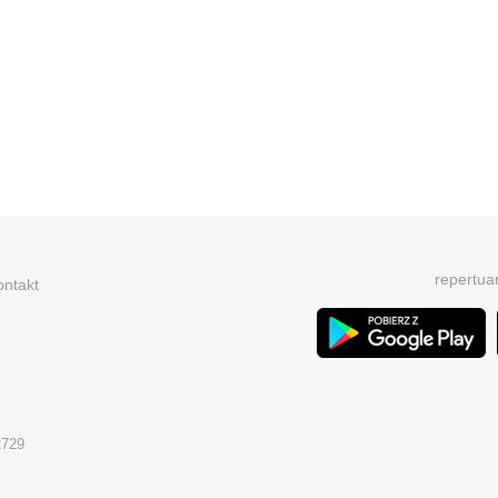
repertua
ontakt
2729