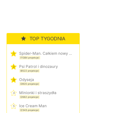
TOP TYGODNIA
Spider-Man. Całkiem nowy dzień
1
(11384 projekcje)
Psi Patrol i dinozaury
2
(8522 projekcje)
Odyseja
3
(3920 projekcje)
Minionki i straszydła
4
(2662 projekcje)
Ice Cream Man
5
(2343 projekcje)