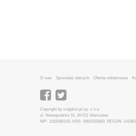
O nas
Sprzedaż danych
Oferta reklamowa
K
Copyright by coigdzie.pl sp. z o.o.
ul. Nowogrodzka 31, 00-511 Warszawa
NIP: 1182006143, KRS: 0000335060, REGON: 14196