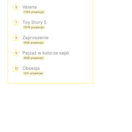
Vaiana
6
(1165 projekcje)
Toy Story 5
7
(1074 projekcje)
Zaproszenie
8
(656 projekcje)
Pejzaż w kolorze sepii
9
(608 projekcje)
Obsesja
10
(501 projekcje)