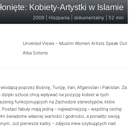
onięte: Kobiety-Artystki w Islamie
2009 | Hiszpania | dokumentalny | 52 min
Unveiled Views – Muslim Women Artists Speak Out
Alba Sotorra
wiodącą poprzez Bośnię, Turcję, Iran, Afganistan i Pakistan. Za
e dzięki sztuce chcą wpływać na pozycję kobiet w tych
szereg funkcjonujących na Zachodzie stereotypów, które
i. Postaci fabuły mają jedną – najważniejszą – wspólną cechę:
łni świadome własnej wartości i godności, a ponadto swoją
nnym. Już pierwsze kadry – zdjęcia mew szybujących nad