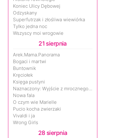
Koniec Ulicy Dębowej
Odzyskany
Superfutrzak i złośliwa wiewiórka
Tylko jedna noc
Wszyscy moi wrogowie
21 sierpnia
Arek.Mama.Panorama
Bogaci i martwi
Buntownik
Kręciołek
Księga pustyni
Naznaczony: Wyjście z mrocznego wymiaru
Nowa fala
O czym wie Marielle
Pucio kocha zwierzaki
Vivaldi i ja
Wrong Girls
28 sierpnia