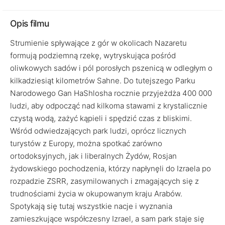
Opis filmu
Strumienie spływające z gór w okolicach Nazaretu
formują podziemną rzekę, wytryskująca pośród
oliwkowych sadów i pól porosłych pszenicą w odległym o
kilkadziesiąt kilometrów Sahne. Do tutejszego Parku
Narodowego Gan HaShlosha rocznie przyjeżdża 400 000
ludzi, aby odpocząć nad kilkoma stawami z krystalicznie
czystą wodą, zażyć kąpieli i spędzić czas z bliskimi.
Wśród odwiedzających park ludzi, oprócz licznych
turystów z Europy, można spotkać zarówno
ortodoksyjnych, jak i liberalnych Żydów, Rosjan
żydowskiego pochodzenia, którzy napłynęli do Izraela po
rozpadzie ZSRR, zasymilowanych i zmagających się z
trudnościami życia w okupowanym kraju Arabów.
Spotykają się tutaj wszystkie nacje i wyznania
zamieszkujące współczesny Izrael, a sam park staje się