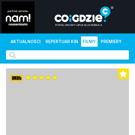
AKTUALNOŚCI
REPERTUAR KIN
FILMY
PREMIERY