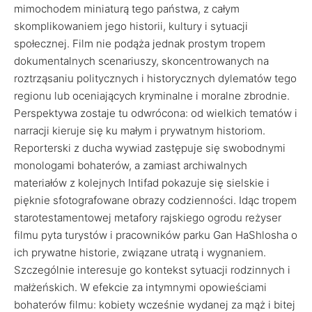
mimochodem miniaturą tego państwa, z całym
skomplikowaniem jego historii, kultury i sytuacji
społecznej. Film nie podąża jednak prostym tropem
dokumentalnych scenariuszy, skoncentrowanych na
roztrząsaniu politycznych i historycznych dylematów tego
regionu lub oceniających kryminalne i moralne zbrodnie.
Perspektywa zostaje tu odwrócona: od wielkich tematów i
narracji kieruje się ku małym i prywatnym historiom.
Reporterski z ducha wywiad zastępuje się swobodnymi
monologami bohaterów, a zamiast archiwalnych
materiałów z kolejnych Intifad pokazuje się sielskie i
pięknie sfotografowane obrazy codzienności. Idąc tropem
starotestamentowej metafory rajskiego ogrodu reżyser
filmu pyta turystów i pracowników parku Gan HaShlosha o
ich prywatne historie, związane utratą i wygnaniem.
Szczególnie interesuje go kontekst sytuacji rodzinnych i
małżeńskich. W efekcie za intymnymi opowieściami
bohaterów filmu: kobiety wcześnie wydanej za mąż i bitej