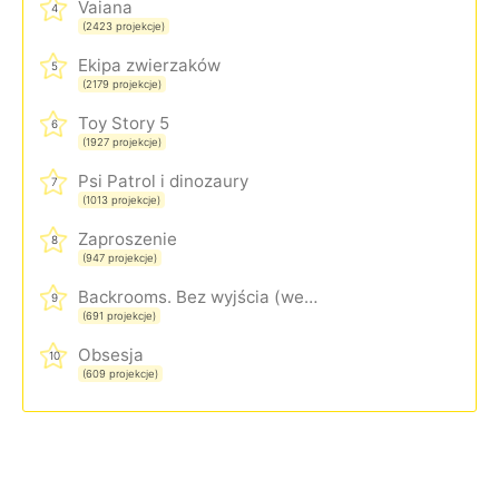
Vaiana
4
(2423 projekcje)
Ekipa zwierzaków
5
(2179 projekcje)
Toy Story 5
6
(1927 projekcje)
Psi Patrol i dinozaury
7
(1013 projekcje)
Zaproszenie
8
(947 projekcje)
Backrooms. Bez wyjścia (wersja rozszerzona)
9
(691 projekcje)
Obsesja
10
(609 projekcje)