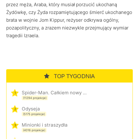
przez męża, Araba, który musiał porzucić ukochaną
Żydówkę, czy Żyda rozpamiętującego śmierć ukochanego
brata w wojnie Jom Kippur, reżyser odkrywa ogólny,
pozapolityczny, a zrazem niezwykle przejmujący wymiar
tragedii Izraela.
TOP TYGODNIA
Spider-Man. Całkiem nowy dzień
1
(11294 projekcje)
Odyseja
2
(5175 projekcje)
Minionki i straszydła
3
(4016 projekcje)