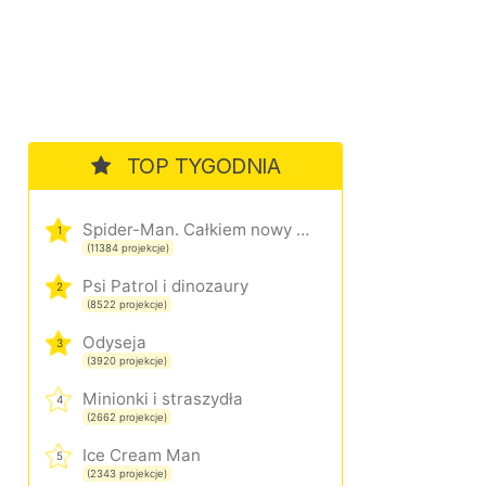
TOP TYGODNIA
Spider-Man. Całkiem nowy dzień
1
(11384 projekcje)
Psi Patrol i dinozaury
2
(8522 projekcje)
Odyseja
3
(3920 projekcje)
Minionki i straszydła
4
(2662 projekcje)
Ice Cream Man
5
(2343 projekcje)