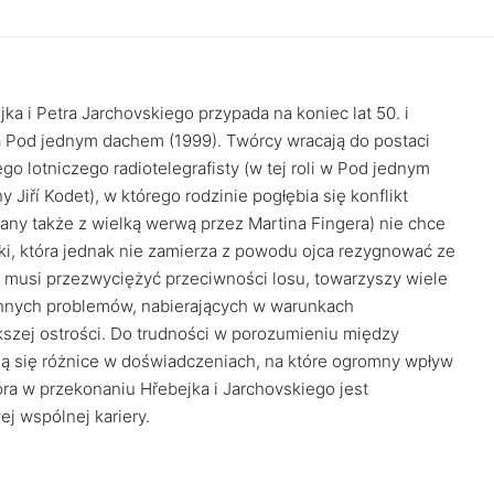
ejka i Petra Jarchovskiego przypada na koniec lat 50. i
 Pod jednym dachem (1999). Twórcy wracają do postaci
go lotniczego radiotelegrafisty (w tej roli w Pod jednym
Jiří Kodet), w którego rodzinie pogłębia się konflikt
ny także z wielką werwą przez Martina Fingera) nie chce
rki, która jednak nie zamierza z powodu ojca rezygnować ze
a musi przezwyciężyć przeciwności losu, towarzyszy wiele
nnych problemów, nabierających w warunkach
zej ostrości. Do trudności w porozumieniu między
ą się różnice w doświadczeniach, na które ogromny wpływ
która w przekonaniu Hřebejka i Jarchovskiego jest
j wspólnej kariery.