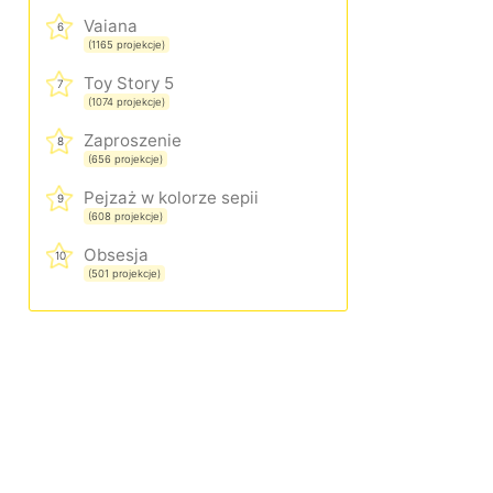
Vaiana
6
(1165 projekcje)
Toy Story 5
7
(1074 projekcje)
Zaproszenie
8
(656 projekcje)
Pejzaż w kolorze sepii
9
(608 projekcje)
Obsesja
10
(501 projekcje)