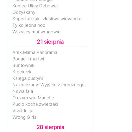
Koniec Ulicy Dębowej
Odzyskany
Superfutrzak i złośliwa wiewiórka
Tylko jedna noc
Wszyscy moi wrogowie
21 sierpnia
Arek.Mama.Panorama
Bogaci i martwi
Buntownik
Kręciołek
Księga pustyni
Naznaczony: Wyjście z mrocznego wymiaru
Nowa fala
O czym wie Marielle
Pucio kocha zwierzaki
Vivaldi i ja
Wrong Girls
28 sierpnia