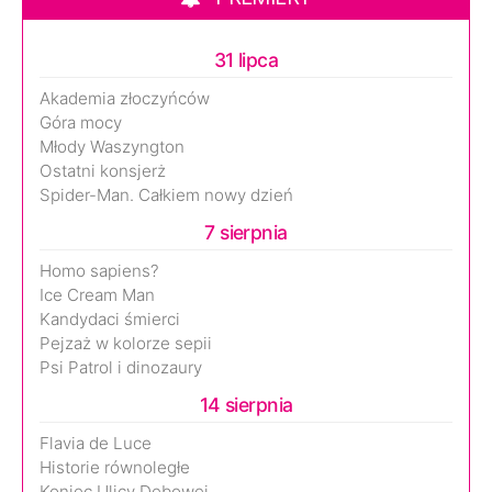
31 lipca
Akademia złoczyńców
Góra mocy
Młody Waszyngton
Ostatni konsjerż
Spider-Man. Całkiem nowy dzień
7 sierpnia
Homo sapiens?
Ice Cream Man
Kandydaci śmierci
Pejzaż w kolorze sepii
Psi Patrol i dinozaury
14 sierpnia
Flavia de Luce
Historie równoległe
Koniec Ulicy Dębowej