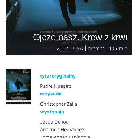
Ojcze nasz. Krew z krwi
2007 | USA | dramat | 105 min
tytuł oryginalny
Padre Nuestro
reżyseria
Christopher Zalla
występują
Jesús Ochoa
Armando Hernández
Jorge Adrián Espíndola