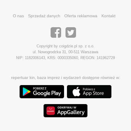
O nas
Sprzedaż danych
Oferta reklamowa
Kontakt
Copyright by coigdzie.pl sp. z o.o.
ul. Nowogrodzka 31, 00-511 Warszawa
NIP: 1182006143, KRS: 0000335060, REGON: 141962729
repertuar kin, baza imprez i wydarzeń dostępne również w: