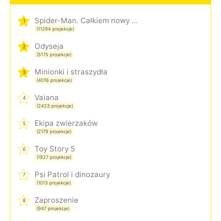
Spider-Man. Całkiem nowy dzień
1
(11294 projekcje)
Odyseja
2
(5175 projekcje)
Minionki i straszydła
3
(4016 projekcje)
Vaiana
4
(2423 projekcje)
Ekipa zwierzaków
5
(2179 projekcje)
Toy Story 5
6
(1927 projekcje)
Psi Patrol i dinozaury
7
(1013 projekcje)
Zaproszenie
8
(947 projekcje)