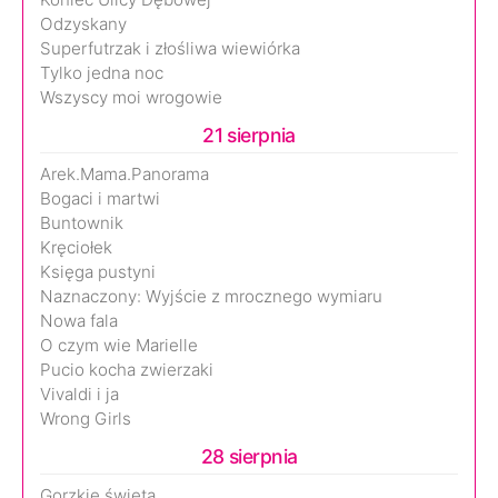
Odzyskany
Superfutrzak i złośliwa wiewiórka
Tylko jedna noc
Wszyscy moi wrogowie
21 sierpnia
Arek.Mama.Panorama
Bogaci i martwi
Buntownik
Kręciołek
Księga pustyni
Naznaczony: Wyjście z mrocznego wymiaru
Nowa fala
O czym wie Marielle
Pucio kocha zwierzaki
Vivaldi i ja
Wrong Girls
28 sierpnia
Gorzkie święta