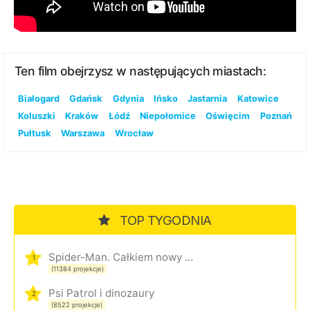
Ten film obejrzysz w następujących miastach:
Białogard
Gdańsk
Gdynia
Ińsko
Jastarnia
Katowice
Koluszki
Kraków
Łódź
Niepołomice
Oświęcim
Poznań
Pułtusk
Warszawa
Wrocław
TOP TYGODNIA
Spider-Man. Całkiem nowy dzień
1
(11384 projekcje)
Psi Patrol i dinozaury
2
(8522 projekcje)