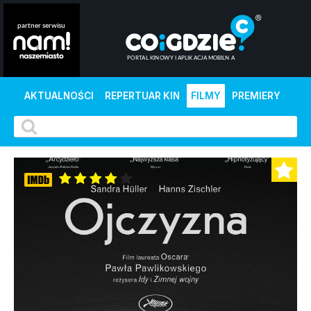
AKTUALNOŚCI
REPERTUAR KIN
FILMY
PREMIERY