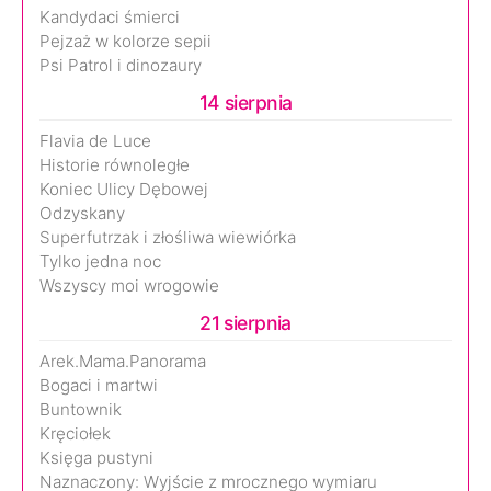
Kandydaci śmierci
Pejzaż w kolorze sepii
Psi Patrol i dinozaury
14 sierpnia
Flavia de Luce
Historie równoległe
Koniec Ulicy Dębowej
Odzyskany
Superfutrzak i złośliwa wiewiórka
Tylko jedna noc
Wszyscy moi wrogowie
21 sierpnia
Arek.Mama.Panorama
Bogaci i martwi
Buntownik
Kręciołek
Księga pustyni
Naznaczony: Wyjście z mrocznego wymiaru