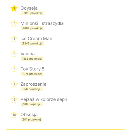
Odyseja
3
(3920 projekcje)
Minionki i straszydła
4
(2662 projekcje)
Ice Cream Man
5
(2343 projekcje)
Vaiana
6
(1165 projekcje)
Toy Story 5
7
(1074 projekcje)
Zaproszenie
8
(656 projekcje)
Pejzaż w kolorze sepii
9
(608 projekcje)
Obsesja
10
(501 projekcje)