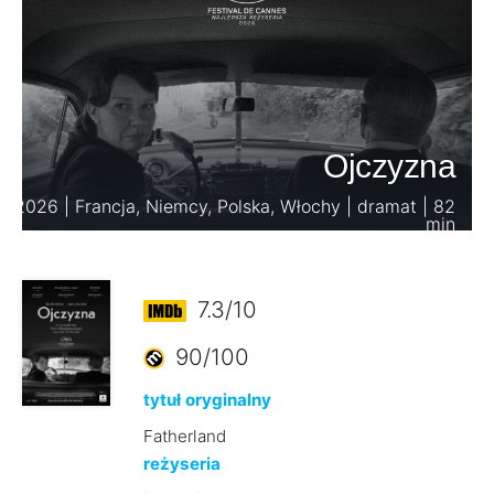
Ojczyzna
2026 | Francja, Niemcy, Polska, Włochy | dramat | 82
min
7.3/10
90/100
tytuł oryginalny
Fatherland
reżyseria