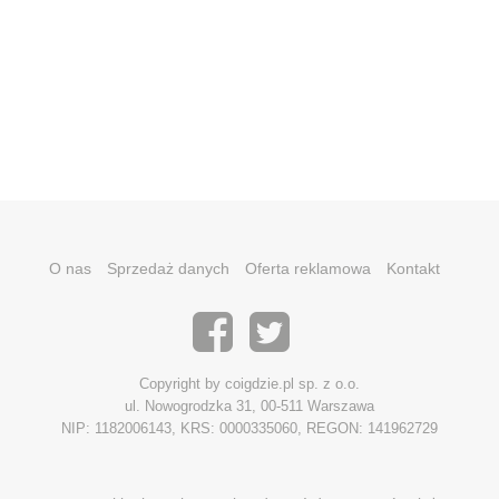
O nas
Sprzedaż danych
Oferta reklamowa
Kontakt
Copyright by coigdzie.pl sp. z o.o.
ul. Nowogrodzka 31, 00-511 Warszawa
NIP: 1182006143, KRS: 0000335060, REGON: 141962729