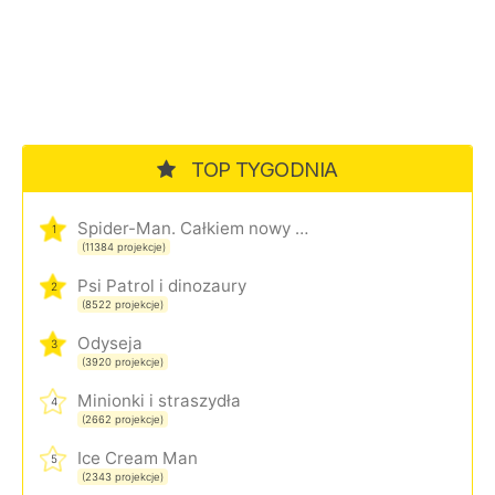
TOP TYGODNIA
Spider-Man. Całkiem nowy dzień
1
(11384 projekcje)
Psi Patrol i dinozaury
2
(8522 projekcje)
Odyseja
3
(3920 projekcje)
Minionki i straszydła
4
(2662 projekcje)
Ice Cream Man
5
(2343 projekcje)