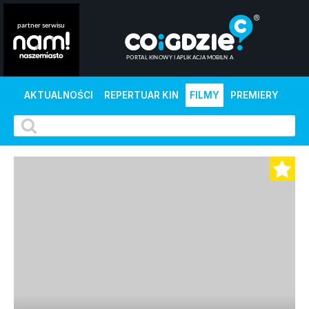
AKTUALNOŚCI
REPERTUAR KIN
FILMY
PREMIERY