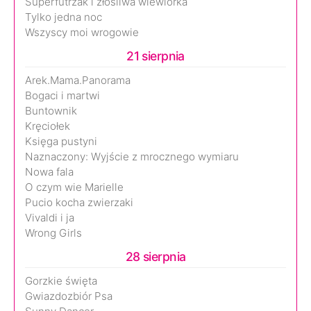
Superfutrzak i złośliwa wiewiórka
Tylko jedna noc
Wszyscy moi wrogowie
21 sierpnia
Arek.Mama.Panorama
Bogaci i martwi
Buntownik
Kręciołek
Księga pustyni
Naznaczony: Wyjście z mrocznego wymiaru
Nowa fala
O czym wie Marielle
Pucio kocha zwierzaki
Vivaldi i ja
Wrong Girls
28 sierpnia
Gorzkie święta
Gwiazdozbiór Psa