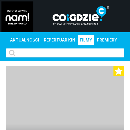
AKTUALNOŚCI
REPERTUAR KIN
FILMY
PREMIERY