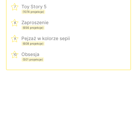
Toy Story 5
7
(1074 projekcje)
Zaproszenie
8
(656 projekcje)
Pejzaż w kolorze sepii
9
(608 projekcje)
Obsesja
10
(501 projekcje)