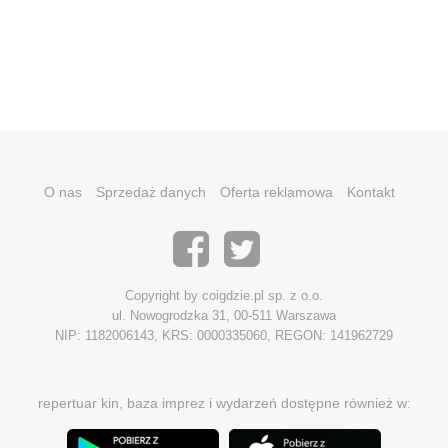
O nas
Sprzedaż danych
Oferta reklamowa
Kontakt
Copyright by coigdzie.pl sp. z o.o.
ul. Nowogrodzka 31, 00-511 Warszawa
NIP: 1182006143, KRS: 0000335060, REGON: 141962729
repertuar kin, baza imprez i wydarzeń dostępne również w: