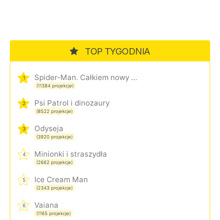
TOP TYGODNIA
Spider-Man. Całkiem nowy dzień
1
(11384 projekcje)
Psi Patrol i dinozaury
2
(8522 projekcje)
Odyseja
3
(3920 projekcje)
Minionki i straszydła
4
(2662 projekcje)
Ice Cream Man
5
(2343 projekcje)
Vaiana
6
(1165 projekcje)