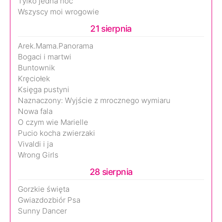
Tylko jedna noc
Wszyscy moi wrogowie
21 sierpnia
Arek.Mama.Panorama
Bogaci i martwi
Buntownik
Kręciołek
Księga pustyni
Naznaczony: Wyjście z mrocznego wymiaru
Nowa fala
O czym wie Marielle
Pucio kocha zwierzaki
Vivaldi i ja
Wrong Girls
28 sierpnia
Gorzkie święta
Gwiazdozbiór Psa
Sunny Dancer