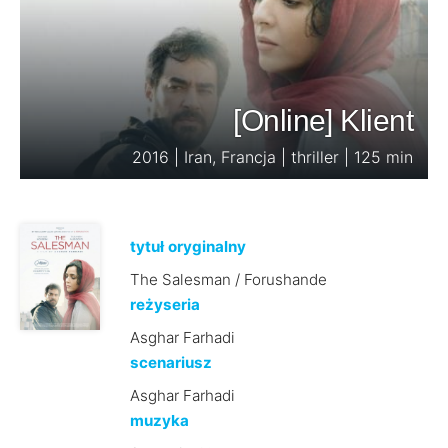
[Online] Klient
2016 | Iran, Francja | thriller | 125 min
tytuł oryginalny
The Salesman / Forushande
reżyseria
Asghar Farhadi
scenariusz
Asghar Farhadi
muzyka