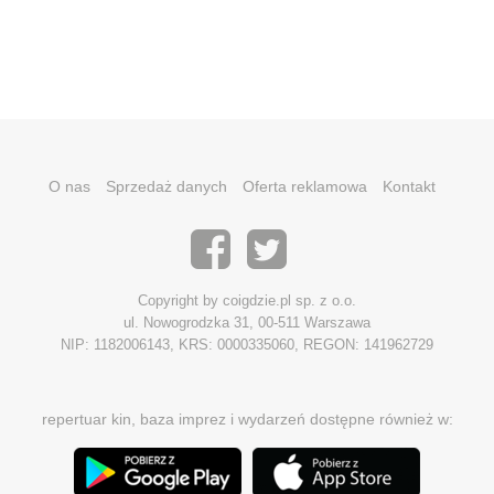
O nas
Sprzedaż danych
Oferta reklamowa
Kontakt
Copyright by coigdzie.pl sp. z o.o.
ul. Nowogrodzka 31, 00-511 Warszawa
NIP: 1182006143, KRS: 0000335060, REGON: 141962729
repertuar kin, baza imprez i wydarzeń dostępne również w: