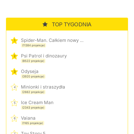
TOP TYGODNIA
Spider-Man. Całkiem nowy dzień
1
(11384 projekcje)
Psi Patrol i dinozaury
2
(8522 projekcje)
Odyseja
3
(3920 projekcje)
Minionki i straszydła
4
(2662 projekcje)
Ice Cream Man
5
(2343 projekcje)
Vaiana
6
(1165 projekcje)
Toy Story 5
7