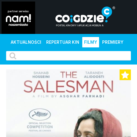
AKTUALNOŚCI
REPERTUAR KIN
FILMY
PREMIERY