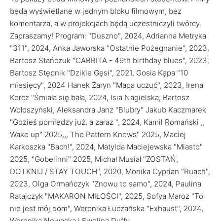
będą wyświetlane w jednym bloku filmowym, bez
komentarza, a w projekcjach będą uczestniczyli twórcy.
Zapraszamy! Program: "Duszno", 2024, Adrianna Metryka
"311", 2024, Anka Jaworska "Ostatnie Pożegnanie", 2023,
Bartosz Stańczuk "CABRITA - 49th birthday blues", 2023,
Bartosz Stępnik "Dzikie Gęsi", 2021, Gosia Kępa "10
miesięcy", 2024 Hanek Żaryn "Mapa uczuć", 2023, Irena
Korcz "Śmiała się bała, 2024, Isia Nagielska; Bartosz
Wołoszyński, Aleksandra Janz "Blubry" Jakub Kaczmarek
"Gdzieś pomiędzy już, a zaraz ", 2024, Kamil Romański ,,
Wake up'' 2025,,, The Pattern Knows'' 2025, Maciej
Karkoszka "Bach!", 2024, Matylda Maciejewska "Miasto"
2025, "Gobelinni" 2025, Michał Musiał "ZOSTAŃ,
DOTKNIJ / STAY TOUCH", 2020, Monika Cyprian "Ruach",
2023, Olga Ormańczyk "Znowu to samo", 2024, Paulina
Ratajczyk "MAKARON MIŁOŚCI", 2025, Sofya Maroz "To
nie jest mój dom", Weronika Łuczańska "Exhaust", 2024,
Weronika Nowacka i Ewelina Duffy