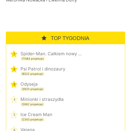
TOP TYGODNIA
Spider-Man. Całkiem nowy dzień
1
(11384 projekcje)
Psi Patrol i dinozaury
2
(8522 projekcje)
Odyseja
3
(3920 projekcje)
Minionki i straszydła
4
(2662 projekcje)
Ice Cream Man
5
(2343 projekcje)
Vaiana
6