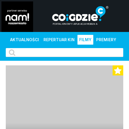
AKTUALNOŚCI
REPERTUAR KIN
FILMY
PREMIERY