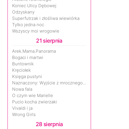
Koniec Ulicy Dębowej
Odzyskany
Superfutrzak i złośliwa wiewiórka
Tylko jedna noc
Wszyscy moi wrogowie
21 sierpnia
Arek.Mama.Panorama
Bogaci i martwi
Buntownik
Kręciołek
Księga pustyni
Naznaczony: Wyjście z mrocznego wymiaru
Nowa fala
O czym wie Marielle
Pucio kocha zwierzaki
Vivaldi i ja
Wrong Girls
28 sierpnia