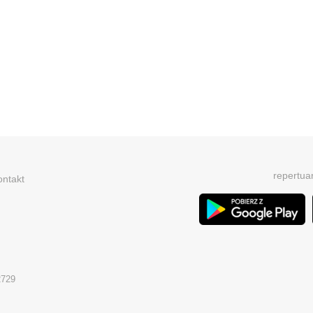
repertua
ontakt
2729