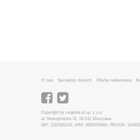
O nas
Sprzedaż danych
Oferta reklamowa
K
Copyright by coigdzie.pl sp. z o.o.
ul. Nowogrodzka 31, 00-511 Warszawa
NIP: 1182006143, KRS: 0000335060, REGON: 14196