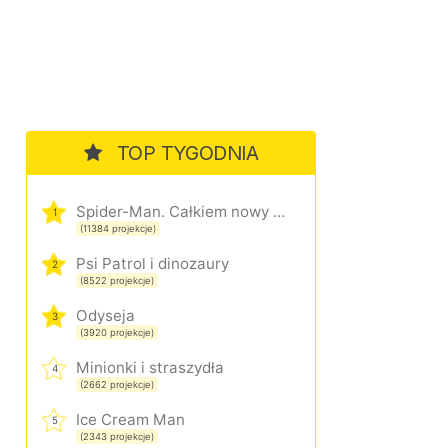
TOP TYGODNIA
Spider-Man. Całkiem nowy dzień
1
(11384 projekcje)
Psi Patrol i dinozaury
2
(8522 projekcje)
Odyseja
3
(3920 projekcje)
Minionki i straszydła
4
(2662 projekcje)
Ice Cream Man
5
(2343 projekcje)