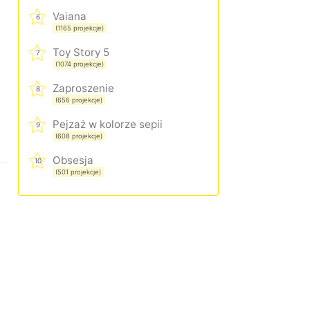
Vaiana
6
(1165 projekcje)
Toy Story 5
7
(1074 projekcje)
Zaproszenie
8
(656 projekcje)
Pejzaż w kolorze sepii
9
(608 projekcje)
Obsesja
10
(501 projekcje)