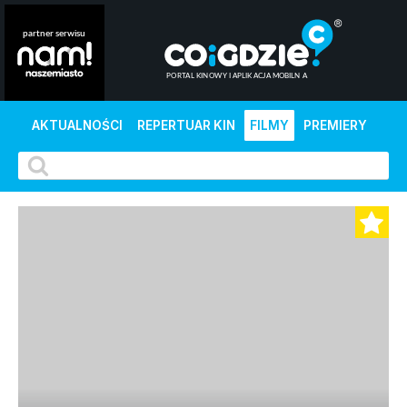
AKTUALNOŚCI
REPERTUAR KIN
FILMY
PREMIERY