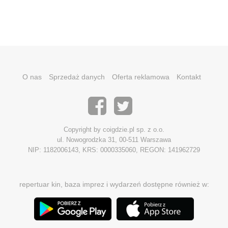
O nas
Sprzedaż danych
Oferta reklamowa
Kontakt
Copyright by coigdzie.pl sp. z o.o.
ul. Nowogrodzka 31, 00-511 Warszawa
NIP: 1182006143, KRS: 0000335060, REGON: 141962729
repertuar kin, baza imprez i wydarzeń dostępne również w: