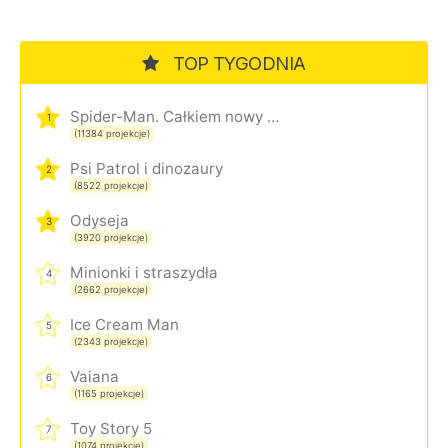
TOP TYGODNIA
Spider-Man. Całkiem nowy dzień
1
(11384 projekcje)
Psi Patrol i dinozaury
2
(8522 projekcje)
Odyseja
3
(3920 projekcje)
Minionki i straszydła
4
(2662 projekcje)
Ice Cream Man
5
(2343 projekcje)
Vaiana
6
(1165 projekcje)
Toy Story 5
7
(1074 projekcje)