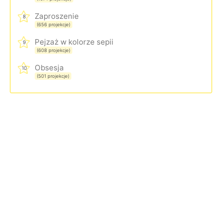
Zaproszenie
8
(656 projekcje)
Pejzaż w kolorze sepii
9
(608 projekcje)
Obsesja
10
(501 projekcje)