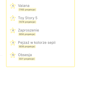
Vaiana
6
(1165 projekcje)
Toy Story 5
7
(1074 projekcje)
Zaproszenie
8
(656 projekcje)
Pejzaż w kolorze sepii
9
(608 projekcje)
Obsesja
10
(501 projekcje)