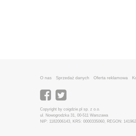
O nas
Sprzedaż danych
Oferta reklamowa
K
Copyright by coigdzie.pl sp. z o.o.
ul. Nowogrodzka 31, 00-511 Warszawa
NIP: 1182006143, KRS: 0000335060, REGON: 14196