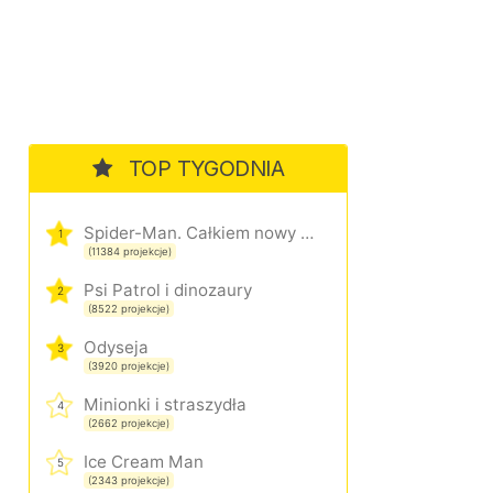
TOP TYGODNIA
Spider-Man. Całkiem nowy dzień
1
(11384 projekcje)
Psi Patrol i dinozaury
2
(8522 projekcje)
Odyseja
3
(3920 projekcje)
Minionki i straszydła
4
(2662 projekcje)
Ice Cream Man
5
(2343 projekcje)