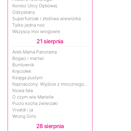
Koniec Ulicy Dębowej
Odzyskany
Superfutrzak i złośliwa wiewiórka
Tylko jedna noc
Wszyscy moi wrogowie
21 sierpnia
Arek.Mama.Panorama
Bogaci i martwi
Buntownik
Kręciołek
Księga pustyni
Naznaczony: Wyjście z mrocznego wymiaru
Nowa fala
O czym wie Marielle
Pucio kocha zwierzaki
Vivaldi i ja
Wrong Girls
28 sierpnia