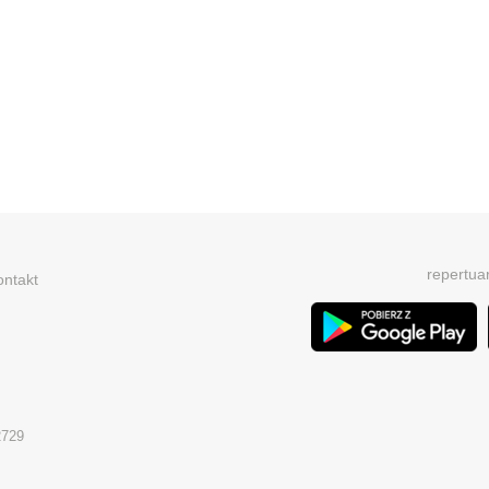
repertua
ontakt
2729