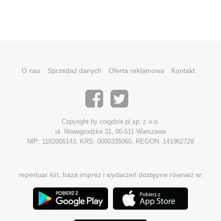
O nas
Sprzedaż danych
Oferta reklamowa
Kontakt
Copyright by coigdzie.pl sp. z o.o.
ul. Nowogrodzka 31, 00-511 Warszawa
NIP: 1182006143, KRS: 0000335060, REGON: 141962729
repertuar kin, baza imprez i wydarzeń dostępne również w: