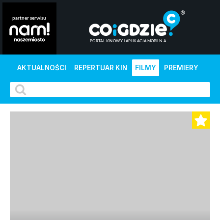
AKTUALNOŚCI
REPERTUAR KIN
FILMY
PREMIERY