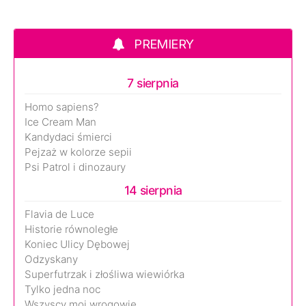
PREMIERY
7 sierpnia
Homo sapiens?
Ice Cream Man
Kandydaci śmierci
Pejzaż w kolorze sepii
Psi Patrol i dinozaury
14 sierpnia
Flavia de Luce
Historie równoległe
Koniec Ulicy Dębowej
Odzyskany
Superfutrzak i złośliwa wiewiórka
Tylko jedna noc
Wszyscy moi wrogowie