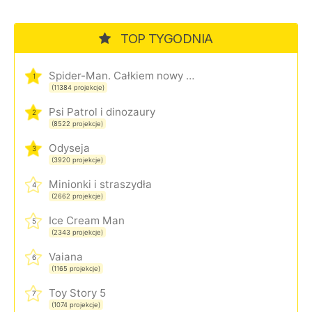
TOP TYGODNIA
Spider-Man. Całkiem nowy dzień
1
(11384 projekcje)
Psi Patrol i dinozaury
2
(8522 projekcje)
Odyseja
3
(3920 projekcje)
Minionki i straszydła
4
(2662 projekcje)
Ice Cream Man
5
(2343 projekcje)
Vaiana
6
(1165 projekcje)
Toy Story 5
7
(1074 projekcje)