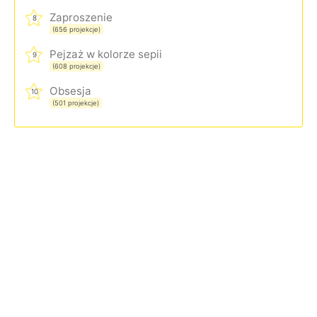
Zaproszenie
8
(656 projekcje)
Pejzaż w kolorze sepii
9
(608 projekcje)
Obsesja
10
(501 projekcje)