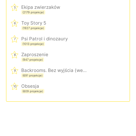
Ekipa zwierzaków
5
(2179 projekcje)
Toy Story 5
6
(1927 projekcje)
Psi Patrol i dinozaury
7
(1013 projekcje)
Zaproszenie
8
(947 projekcje)
Backrooms. Bez wyjścia (wersja rozszerzona)
9
(691 projekcje)
Obsesja
10
(609 projekcje)