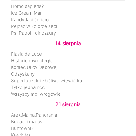
Homo sapiens?
Ice Cream Man
Kandydaci śmierci
Pejzaż w kolorze sepii
Psi Patrol i dinozaury
14 sierpnia
Flavia de Luce
Historie równoległe
Koniec Ulicy Dębowej
Odzyskany
Superfutrzak i złośliwa wiewiórka
Tylko jedna noc
Wszyscy moi wrogowie
21 sierpnia
Arek.Mama.Panorama
Bogaci i martwi
Buntownik
Kręciołek