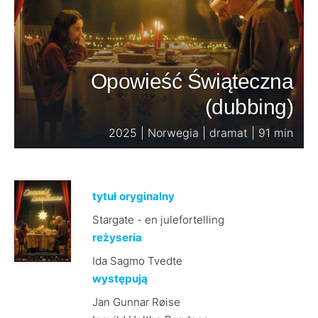
Opowieść Świąteczna
(dubbing)
2025 | Norwegia | dramat | 91 min
tytuł oryginalny
Stargate - en julefortelling
reżyseria
Ida Sagmo Tvedte
występują
Jan Gunnar Røise