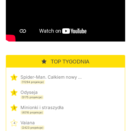
TOP TYGODNIA
Spider-Man. Całkiem nowy dzień
1
(11294 projekcje)
Odyseja
2
(5175 projekcje)
Minionki i straszydła
3
(4016 projekcje)
Vaiana
4
(2423 projekcje)