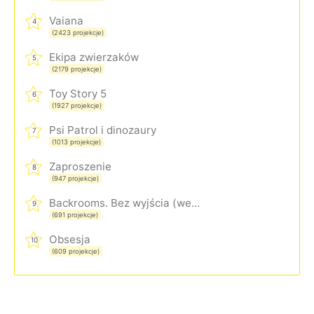
Vaiana
4
(2423 projekcje)
Ekipa zwierzaków
5
(2179 projekcje)
Toy Story 5
6
(1927 projekcje)
Psi Patrol i dinozaury
7
(1013 projekcje)
Zaproszenie
8
(947 projekcje)
Backrooms. Bez wyjścia (wersja rozszerzona)
9
(691 projekcje)
Obsesja
10
(609 projekcje)