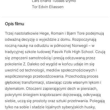
Lars Erland Tubaas Øymo
Tor Edvin Eliassen
Opis filmu
Trzej nastolatkowie Hege, Romain i Bjørn Tore podejmują
odważną decyzję o wyjeździe z domu. Rozpoczynają
roczną naukę na odludziu w północnej Norwegii – w
tradycyjnej szkole ludowej Pasvik Folk High School. Czują
się zmęczeni samotnością i presją odczuwaną przez
pokolenie Z. Daleko od wygód w końcu udaje im się
uwolnić od technologii, mediów społecznościowych i
współczesnego przebodźcowania. Przechodzą proces
głębokiej transformacji, stawiając czoła własnym lękom i
dylematom. Otoczeni zapierającymi dech w piersiach,
pokrytymi śniegiem krajobrazami dojrzewają, odkrywają
siebie, uczą się prostoty oraz sztuki przetrwania. Polegają
tylko na sobie i stadzie lojalnych syberyjskich husky,