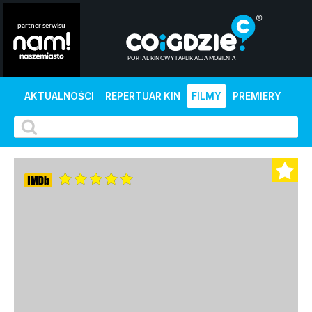
AKTUALNOŚCI
REPERTUAR KIN
FILMY
PREMIERY