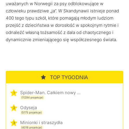
uważanych w Norwegii za psy odblokowujące w
człowieku prawdziwe „ja”. W Skandynawii istnieje ponad
400 tego typu szkół, które pomagają młodym ludziom
przejść z dzieciństwa w dorosłość w spokojnym rytmie i
odnaleźć własną tożsamość z dala od chaotycznego i
dynamicznie zmieniającego się współczesnego świata.
TOP TYGODNIA
Spider-Man. Całkiem nowy dzień
1
(11294 projekcje)
Odyseja
2
(5175 projekcje)
Minionki i straszydła
3
(4016 projekcje)